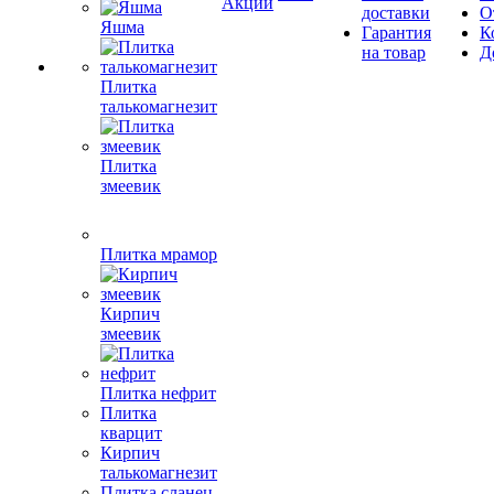
Акции
доставки
О
Яшма
Гарантия
К
на товар
Д
Плитка
талькомагнезит
Плитка
змеевик
Плитка мрамор
Кирпич
змеевик
Плитка нефрит
Плитка
кварцит
Кирпич
талькомагнезит
Плитка сланец