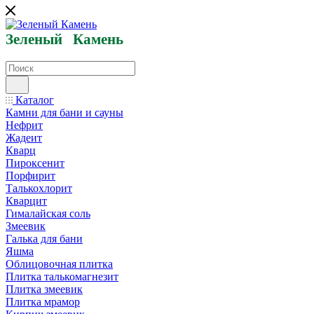
Зеленый
Кам
ень
Каталог
Камни для бани и сауны
Нефрит
Жадеит
Кварц
Пироксенит
Порфирит
Талькохлорит
Кварцит
Гималайская соль
Змеевик
Галька для бани
Яшма
Облицовочная плитка
Плитка талькомагнезит
Плитка змеевик
Плитка мрамор