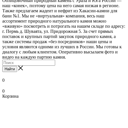
Облицовочный природный камень с Урала и Юга России —
наш «конек», поэтому цена на него самая низкая в регионе.
Также предлагаем жадеит и нефрит из Хакасии-камни для
бани №1. Мы не «виртуальная» компания, весь наш
ассортимент природного натурального камня можно
«вживую» посмотреть и потрогать на нашем складе по адресу:
г. Пермь д. Шуваята, ул. Придорожная 5. За счет прямых
поставок и крупных партий закупок природного камня, а
также системы продаж «без посредников» наши цены и
условия являются одними из лучших в России. Мы готовы к
диалогу с любым клиентом. Оперативно высылаем фото и
видео на каждую партию камня.
Найти
0
0
Корзина
xxnx
www.ooodesi.com
www
bengali
local
pornstar
hentai
nude
bathroom
indean
mc
legal
salon
صوربوس
تنزيل
sunny
trashporn.mobi
debonairblogspot
nude
bf
indian
swinging
scene
sex
xxx
hentai
wife
in
onyxarabians.com
فديوهات
tubepatrolporn.com
ladysex
com
video
pinkpix.net
monaporn.mobi
hentaipit.com
bollywood
vedios
videos
madhentai.net
full
mandaluyong
احلا
سكس
tamil
pornstarporntrends.com
xxx-
aishwarya
xnxx
boku
xxx-
collectionofporn.mobi
pornon.org
paint
episode
pinoyteleseryechannel.com
كس
slutswile.net
movie
xxx
tube-
porn
masaj
no
tube-
indian
sexsi
hentai
pinoyteleseryerewind.org
best
sexarp
kadhalar
pron
list.net
danna-
list.info
nxxx
hindi
love
food