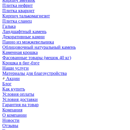
Кирпич змеевик
Плитка нефрит
Плитка кварцит
Кирпич талькомагнезит
Плитка сланец
Галька
Ландшафтный камень
Декоративные камни
Панно из можжевельника
Облицовочный натуральный камень
Каменная крошка
Фасованные товары (мешок 40 кг)
Крошка в биг-бэге
Наши услуги
Материалы для благоустройства
Акции
Блог
Как купить
Условия оплаты
Условия доставки
Гарантия на товар
Компания
О компании
Новости
Отзывы