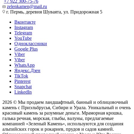
+7 922 300-75-76
zelenkamen@mail.ru
г. Пермь, деревня Шуваята, ул. Придорожная 5
Вконтакте
Instagram
Telegram
YouTube
Одноклассники
Google Plus
Viber
Viber
WhatsApp
Яндекс.Дзен
TikTok
Pinterest
Snapchat
LinkedIn
2026 © Мы продаем ландшафтный, банный и облицовочный
камень с Приэльбрусья, Сибири и Урала. Уникальный и очень
красивый камень за разумные деньги. Мраморная крошка,
галька речная, морская, глыбы, валуны, предлагаемые
компанией «Зеленый Камень», используются для создания
альпийских горок и рокариев, прудов и садов камней.