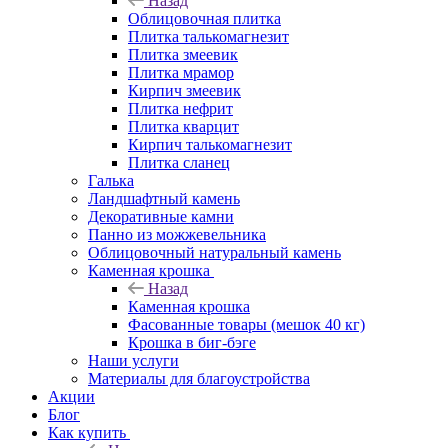
Назад
Облицовочная плитка
Плитка талькомагнезит
Плитка змеевик
Плитка мрамор
Кирпич змеевик
Плитка нефрит
Плитка кварцит
Кирпич талькомагнезит
Плитка сланец
Галька
Ландшафтный камень
Декоративные камни
Панно из можжевельника
Облицовочный натуральный камень
Каменная крошка
Назад
Каменная крошка
Фасованные товары (мешок 40 кг)
Крошка в биг-бэге
Наши услуги
Материалы для благоустройства
Акции
Блог
Как купить