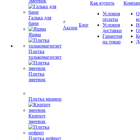
Змеевик
Как купить
Компан
Условия
О
Галька для
оплаты
к
бани
Блог
Условия
Н
Акции
доставки
О
Яшма
Гарантия
К
на товар
Д
Плитка
талькомагнезит
Плитка
змеевик
Плитка мрамор
Кирпич
змеевик
Плитка нефрит