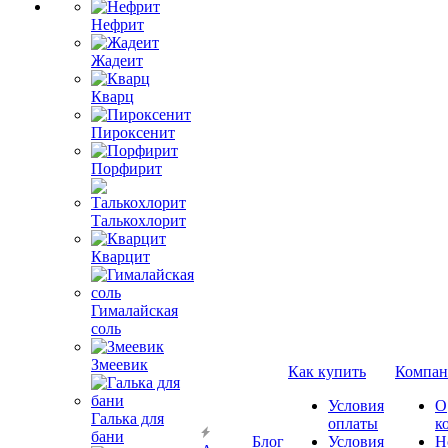
Нефрит
Жадеит
Кварц
Пироксенит
Порфирит
Талькохлорит
Кварцит
Гималайская
соль
Змеевик
Как купить
Компан
Условия
О
Галька для
оплаты
к
бани
Блог
Условия
Н