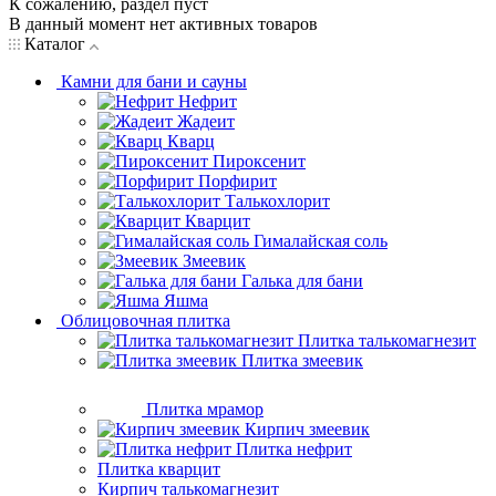
К сожалению, раздел пуст
В данный момент нет активных товаров
Каталог
Камни для бани и сауны
Нефрит
Жадеит
Кварц
Пироксенит
Порфирит
Талькохлорит
Кварцит
Гималайская соль
Змеевик
Галька для бани
Яшма
Облицовочная плитка
Плитка талькомагнезит
Плитка змеевик
Плитка мрамор
Кирпич змеевик
Плитка нефрит
Плитка кварцит
Кирпич талькомагнезит