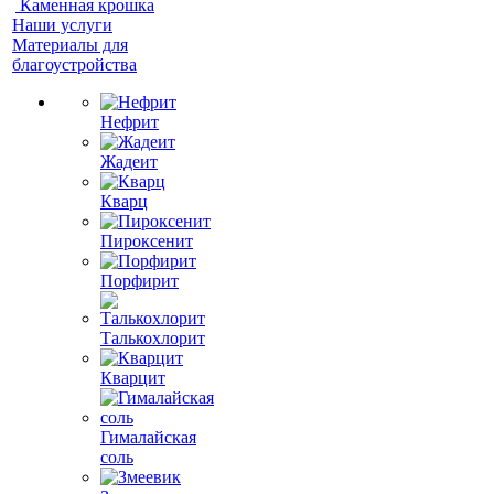
Каменная крошка
Наши услуги
Материалы для
благоустройства
Нефрит
Жадеит
Кварц
Пироксенит
Порфирит
Талькохлорит
Кварцит
Гималайская
соль