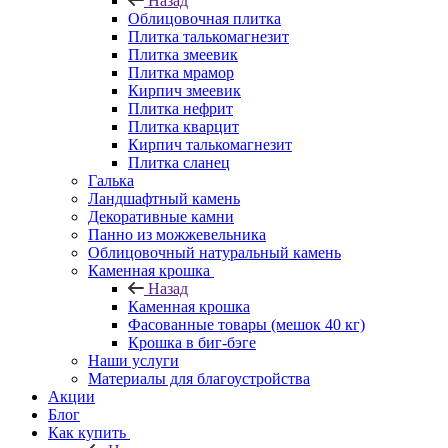
Назад
Облицовочная плитка
Плитка талькомагнезит
Плитка змеевик
Плитка мрамор
Кирпич змеевик
Плитка нефрит
Плитка кварцит
Кирпич талькомагнезит
Плитка сланец
Галька
Ландшафтный камень
Декоративные камни
Панно из можжевельника
Облицовочный натуральный камень
Каменная крошка
Назад
Каменная крошка
Фасованные товары (мешок 40 кг)
Крошка в биг-бэге
Наши услуги
Материалы для благоустройства
Акции
Блог
Как купить