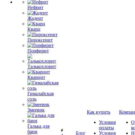
Нефрит
Жадеит
Кварц
Пироксенит
Порфирит
Талькохлорит
Кварцит
Гималайская
соль
Змеевик
Как купить
Компан
Условия
О
Галька для
оплаты
к
бани
Блог
Условия
Н