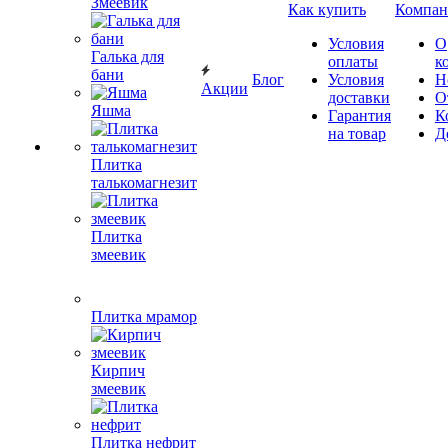
Змеевик
Как купить
Компан
Условия
О
Галька для
оплаты
к
бани
Блог
Условия
Н
Акции
доставки
О
Яшма
Гарантия
К
на товар
Д
Плитка
талькомагнезит
Плитка
змеевик
Плитка мрамор
Кирпич
змеевик
Плитка нефрит