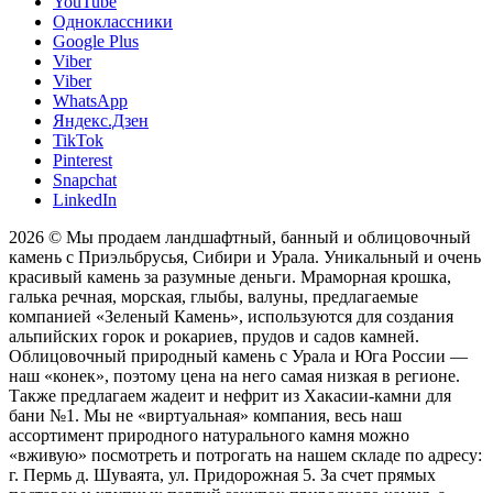
YouTube
Одноклассники
Google Plus
Viber
Viber
WhatsApp
Яндекс.Дзен
TikTok
Pinterest
Snapchat
LinkedIn
2026 © Мы продаем ландшафтный, банный и облицовочный
камень с Приэльбрусья, Сибири и Урала. Уникальный и очень
красивый камень за разумные деньги. Мраморная крошка,
галька речная, морская, глыбы, валуны, предлагаемые
компанией «Зеленый Камень», используются для создания
альпийских горок и рокариев, прудов и садов камней.
Облицовочный природный камень с Урала и Юга России —
наш «конек», поэтому цена на него самая низкая в регионе.
Также предлагаем жадеит и нефрит из Хакасии-камни для
бани №1. Мы не «виртуальная» компания, весь наш
ассортимент природного натурального камня можно
«вживую» посмотреть и потрогать на нашем складе по адресу:
г. Пермь д. Шуваята, ул. Придорожная 5. За счет прямых