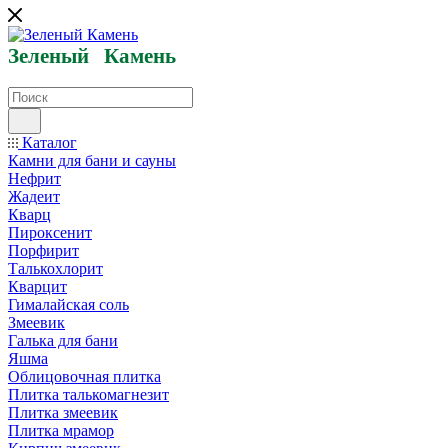
Зеленый
Кам
ень
Каталог
Камни для бани и сауны
Нефрит
Жадеит
Кварц
Пироксенит
Порфирит
Талькохлорит
Кварцит
Гималайская соль
Змеевик
Галька для бани
Яшма
Облицовочная плитка
Плитка талькомагнезит
Плитка змеевик
Плитка мрамор