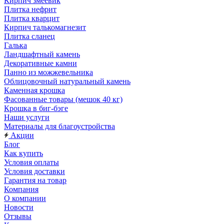
Кирпич змеевик
Плитка нефрит
Плитка кварцит
Кирпич талькомагнезит
Плитка сланец
Галька
Ландшафтный камень
Декоративные камни
Панно из можжевельника
Облицовочный натуральный камень
Каменная крошка
Фасованные товары (мешок 40 кг)
Крошка в биг-бэге
Наши услуги
Материалы для благоустройства
Акции
Блог
Как купить
Условия оплаты
Условия доставки
Гарантия на товар
Компания
О компании
Новости
Отзывы