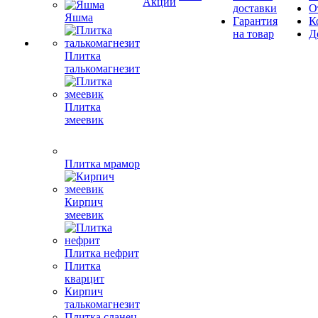
Акции
доставки
О
Яшма
Гарантия
К
на товар
Д
Плитка
талькомагнезит
Плитка
змеевик
Плитка мрамор
Кирпич
змеевик
Плитка нефрит
Плитка
кварцит
Кирпич
талькомагнезит
Плитка сланец