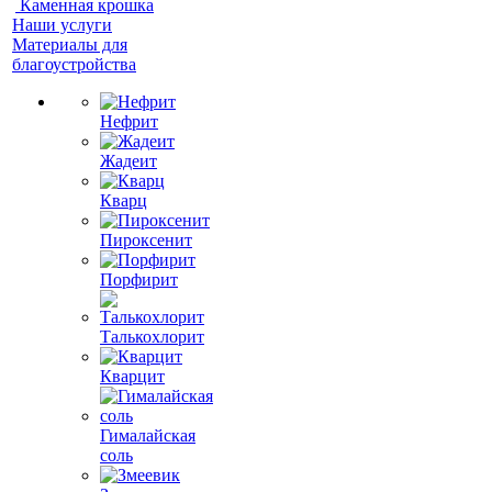
Каменная крошка
Наши услуги
Материалы для
благоустройства
Нефрит
Жадеит
Кварц
Пироксенит
Порфирит
Талькохлорит
Кварцит
Гималайская
соль