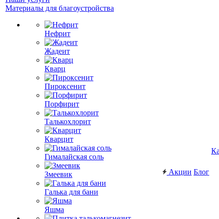
Материалы для благоустройства
Нефрит
Жадеит
Кварц
Пироксенит
Порфирит
Талькохлорит
Кварцит
Ка
Гималайская соль
Акции
Блог
Змеевик
Галька для бани
Яшма