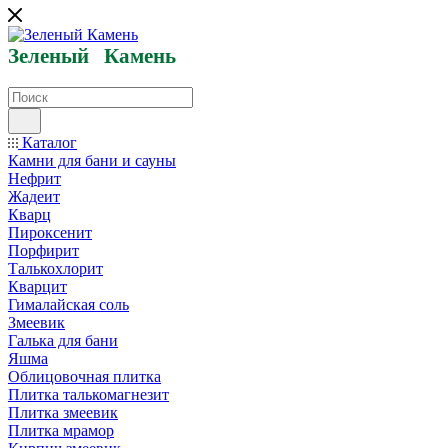
Зеленый
Кам
ень
Каталог
Камни для бани и сауны
Нефрит
Жадеит
Кварц
Пироксенит
Порфирит
Талькохлорит
Кварцит
Гималайская соль
Змеевик
Галька для бани
Яшма
Облицовочная плитка
Плитка талькомагнезит
Плитка змеевик
Плитка мрамор