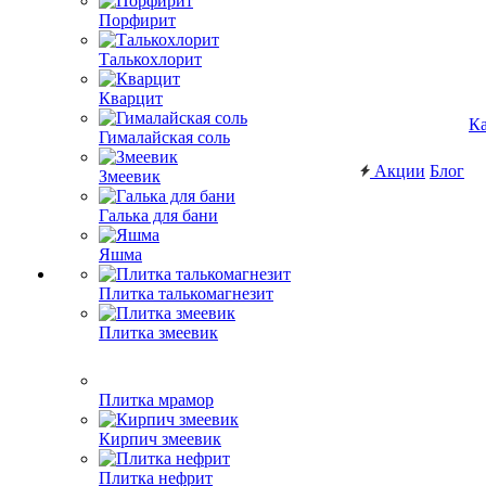
Порфирит
Талькохлорит
Кварцит
Ка
Гималайская соль
Акции
Блог
Змеевик
Галька для бани
Яшма
Плитка талькомагнезит
Плитка змеевик
Плитка мрамор
Кирпич змеевик
Плитка нефрит