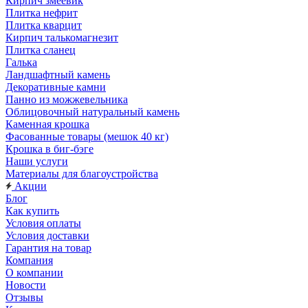
Кирпич змеевик
Плитка нефрит
Плитка кварцит
Кирпич талькомагнезит
Плитка сланец
Галька
Ландшафтный камень
Декоративные камни
Панно из можжевельника
Облицовочный натуральный камень
Каменная крошка
Фасованные товары (мешок 40 кг)
Крошка в биг-бэге
Наши услуги
Материалы для благоустройства
Акции
Блог
Как купить
Условия оплаты
Условия доставки
Гарантия на товар
Компания
О компании
Новости
Отзывы