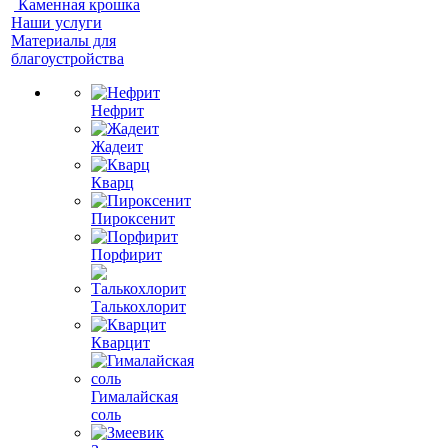
Каменная крошка
Наши услуги
Материалы для
благоустройства
Нефрит
Жадеит
Кварц
Пироксенит
Порфирит
Талькохлорит
Кварцит
Гималайская
соль