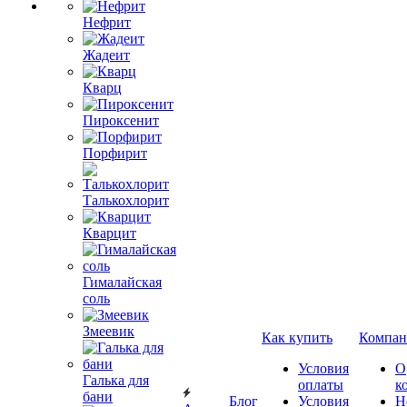
Нефрит
Жадеит
Кварц
Пироксенит
Порфирит
Талькохлорит
Кварцит
Гималайская
соль
Змеевик
Как купить
Компан
Условия
О
Галька для
оплаты
к
бани
Блог
Условия
Н