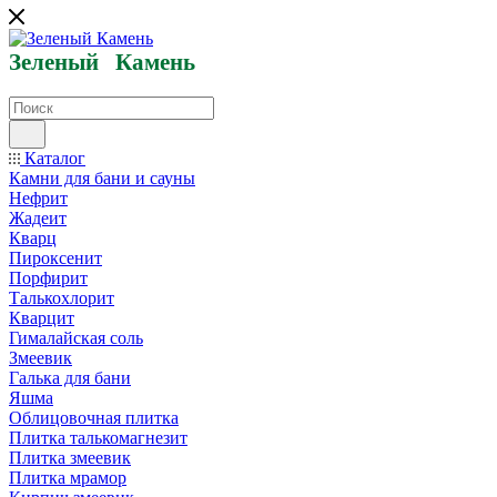
Зеленый
Кам
ень
Каталог
Камни для бани и сауны
Нефрит
Жадеит
Кварц
Пироксенит
Порфирит
Талькохлорит
Кварцит
Гималайская соль
Змеевик
Галька для бани
Яшма
Облицовочная плитка
Плитка талькомагнезит
Плитка змеевик
Плитка мрамор