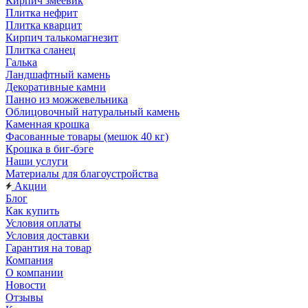
Кирпич змеевик
Плитка нефрит
Плитка кварцит
Кирпич талькомагнезит
Плитка сланец
Галька
Ландшафтный камень
Декоративные камни
Панно из можжевельника
Облицовочный натуральный камень
Каменная крошка
Фасованные товары (мешок 40 кг)
Крошка в биг-бэге
Наши услуги
Материалы для благоустройства
Акции
Блог
Как купить
Условия оплаты
Условия доставки
Гарантия на товар
Компания
О компании
Новости
Отзывы