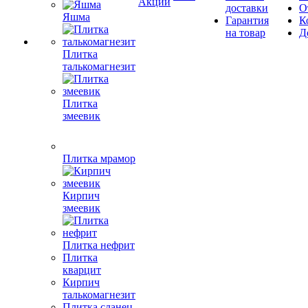
Акции
доставки
О
Яшма
Гарантия
К
на товар
Д
Плитка
талькомагнезит
Плитка
змеевик
Плитка мрамор
Кирпич
змеевик
Плитка нефрит
Плитка
кварцит
Кирпич
талькомагнезит
Плитка сланец