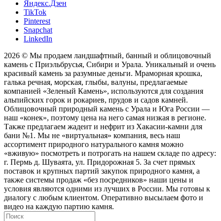
Яндекс.Дзен
TikTok
Pinterest
Snapchat
LinkedIn
2026 © Мы продаем ландшафтный, банный и облицовочный
камень с Приэльбрусья, Сибири и Урала. Уникальный и очень
красивый камень за разумные деньги. Мраморная крошка,
галька речная, морская, глыбы, валуны, предлагаемые
компанией «Зеленый Камень», используются для создания
альпийских горок и рокариев, прудов и садов камней.
Облицовочный природный камень с Урала и Юга России —
наш «конек», поэтому цена на него самая низкая в регионе.
Также предлагаем жадеит и нефрит из Хакасии-камни для
бани №1. Мы не «виртуальная» компания, весь наш
ассортимент природного натурального камня можно
«вживую» посмотреть и потрогать на нашем складе по адресу:
г. Пермь д. Шуваята, ул. Придорожная 5. За счет прямых
поставок и крупных партий закупок природного камня, а
также системы продаж «без посредников» наши цены и
условия являются одними из лучших в России. Мы готовы к
диалогу с любым клиентом. Оперативно высылаем фото и
видео на каждую партию камня.