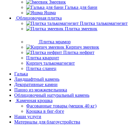
Змеевик
Галька для бани
Яшма
Облицовочная плитка
Плитка талькомагнезит
Плитка змеевик
Плитка мрамор
Кирпич змеевик
Плитка нефрит
Плитка кварцит
Кирпич талькомагнезит
Плитка сланец
Галька
Ландшафтный камень
Декоративные камни
Панно из можжевельника
Облицовочный натуральный камень
Каменная крошка
Фасованные товары (мешок 40 кг)
Крошка в биг-бэге
Наши услуги
Материалы для благоустройства