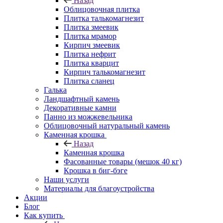
Назад
Облицовочная плитка
Плитка талькомагнезит
Плитка змеевик
Плитка мрамор
Кирпич змеевик
Плитка нефрит
Плитка кварцит
Кирпич талькомагнезит
Плитка сланец
Галька
Ландшафтный камень
Декоративные камни
Панно из можжевельника
Облицовочный натуральный камень
Каменная крошка
Назад
Каменная крошка
Фасованные товары (мешок 40 кг)
Крошка в биг-бэге
Наши услуги
Материалы для благоустройства
Акции
Блог
Как купить