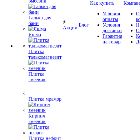
Змеевик
Как купить
Компан
Условия
О
Галька для
оплаты
к
бани
Блог
Условия
Н
Акции
доставки
О
Яшма
Гарантия
К
на товар
Д
Плитка
талькомагнезит
Плитка
змеевик
Плитка мрамор
Кирпич
змеевик
Плитка нефрит