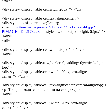
</div>
<div style="display: table-cell;width:20px;"> </div>
<div style="display: table-cell;text-align:center;">
<div style="position:relative;"><img
src="
https://images.ru.prom.st/217322844_217322844.jpg?
PIMAGE_ID=217322844
" style="width: 62px; height: 62px;" />
</div>
</div>
<div style="display: table-cell;width:20px;"> </div>
</div>
<div style="display: table-row;border: 0;padding: 0;vertical-align:
top;">
<div style="display: table-cell; width: 20px; text-align:
center;"> </div>
<div style="display: table-cell;text-align:center;vertical-align:top;">
<p>Товар находится в наличии на складе</p>
</div>
<div style="display: table-cell; width: 20px; text-align:
center;"> </div>