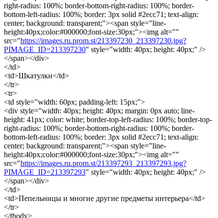
right-radius: 100%; border-bottom-right-radius: 100%; border-
bottom-left-radius: 100%; border: 3px solid #2ecc71; text-align:
center; background: transparent;"><span style="line-
height:40px;color:#000000;font-size:30px;"><img alt=""
src="
https://images.ru.prom.st/213397230_213397230.jpg?
PIMAGE_ID=213397230
" style="width: 40px; height: 40px;" />
</span></div>
</td>
<td>Шкатулки</td>
</tr>
<tr>
<td style="width: 60px; padding-left: 15px;">
<div style="width: 40px; height: 40px; margin: 0px auto; line-
height: 41px; color: white; border-top-left-radius: 100%; border-top-
right-radius: 100%; border-bottom-right-radius: 100%; border-
bottom-left-radius: 100%; border: 3px solid #2ecc71; text-align:
center; background: transparent;"><span style="line-
height:40px;color:#000000;font-size:30px;"><img alt=""
src="
https://images.ru.prom.st/213397293_213397293.jpg?
PIMAGE_ID=213397293
" style="width: 40px; height: 40px;" />
</span></div>
</td>
<td>Пепельницы и многие другие предметы интерьера</td>
</tr>
</tbody>