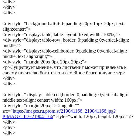
</div>
</div>
</div>
<div style="background:#f6f6f6;padding:20px 15px 20px; text-
align:center;">
<div style="display: table; table-layout: fixed;width: 100%;">
<div style="display: table-row; border: 0;padding: 0;vertical-align:
middle;">
<div style="display: table-cell;border: 0;padding: 0;vertical-align:
middle; text-align:right;">
<div style="margin:20px 0px 20px 20px;">
<p>Существует мнение, что лиственит может привлекать к
своему носителю богатство и семейное благополучие.</p>
</div>
</div>
<div style=" display: table-cell;border: 0;padding: 0;vertical-align:
middle;text-align: center; width: 160px;">
<div style="margin:20px;"><img alt=""
src="
https://images.ru.prom.st/219041166_219041166.jpg?
PIMAGE_ID=219041166
" style="width: 120px; height: 120px;" />
</div>
</div>
</div>