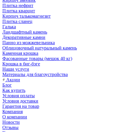
Кирпич змеевик
Плитка нефрит
Плитка кварцит
Кирпич талькомагнезит
Плитка сланец
Галька
Ландшафтный камень
Декоративные камни
Панно из можжевельника
Облицовочный натуральный камень
Каменная крошка
Фасованные товары (мешок 40 кг)
Крошка в биг-бэге
Наши услуги
Материалы для благоустройства
Акции
Блог
Как купить
Условия оплаты
Условия доставки
Гарантия на товар
Компания
О компании
Новости
Отзывы