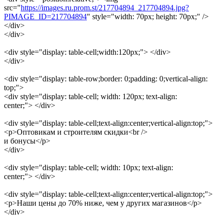
src="
https://images.ru.prom.st/217704894_217704894.jpg?
PIMAGE_ID=217704894
" style="width: 70px; height: 70px;" />
</div>
</div>
<div style="display: table-cell;width:120px;"> </div>
</div>
<div style="display: table-row;border: 0;padding: 0;vertical-align:
top;">
<div style="display: table-cell; width: 120px; text-align:
center;"> </div>
<div style="display: table-cell;text-align:center;vertical-align:top;">
<p>Оптовикам и строителям скидки<br />
и бонусы</p>
</div>
<div style="display: table-cell; width: 10px; text-align:
center;"> </div>
<div style="display: table-cell;text-align:center;vertical-align:top;">
<p>Наши цены до 70% ниже, чем у других магазинов</p>
</div>