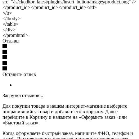
src="/js/ckeditor_latest/plugins/insert_button/images/product.png" />
</product_id></product_id></product_id></td>
</tr>
</tbody>
</table>
</div>
</promhtml>
Отзывы
Оставить отзыв
Загрузка отзывов...
Для покупки товара в нашем интернет-магазине выберите
понравившийся товар и добавьте его в корзину. Далее
перейдите в Корзину и нажмите на «Оформить заказ» или
«Быстрый заказ».
Когда оформляете быстрый заказ, напишите ФИО, телефон и
e-mail. Вам перезвонит менеджер и уточнит условия заказа.