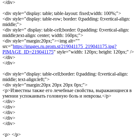
</div>
<div style="display: table; table-layout: fixed;width: 100%;">
<div style="display: table-row; border: 0;padding: 0;vertical-align:
middle;">
<div style=" display: table-cell;border: 0;padding: 0;vertical-align:
middle;text-align: center; width: 160px;">
<div style="margin:20px;"><img alt=""
src="
https://images.ru.prom.st/219041175_219041175.jpg?
PIMAGE_ID=219041175
" style="width: 120px; height: 120px;" />
</div>
</div>
<div style="display: table-cell;border: 0;padding: 0;vertical-align:
middle; text-align:left;">
<div style="margin:20px 20px 20px 0px;">
<p>Известны также его лечебные свойства, выражающиеся в
умении успокаивать головную боль и неврозы.</p>
</div>
</div>
</div>
</div>
</div>
<p> </p>