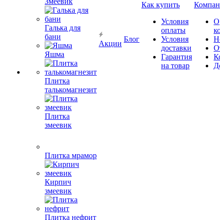
Змеевик
Как купить
Компан
Условия
О
Галька для
оплаты
к
бани
Блог
Условия
Н
Акции
доставки
О
Яшма
Гарантия
К
на товар
Д
Плитка
талькомагнезит
Плитка
змеевик
Плитка мрамор
Кирпич
змеевик
Плитка нефрит