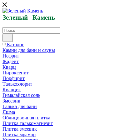
Зеленый
Кам
ень
Каталог
Камни для бани и сауны
Нефрит
Жадеит
Кварц
Пироксенит
Порфирит
Талькохлорит
Кварцит
Гималайская соль
Змеевик
Галька для бани
Яшма
Облицовочная плитка
Плитка талькомагнезит
Плитка змеевик
Плитка мрамор