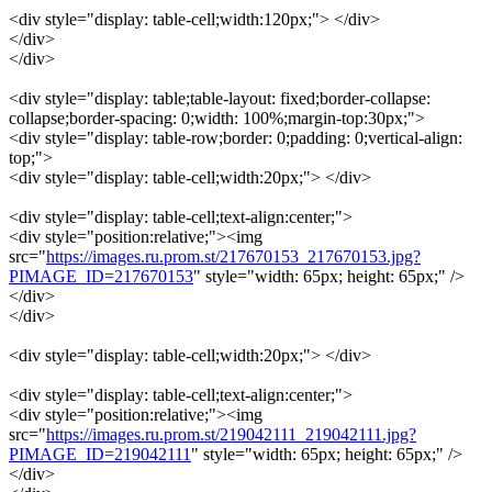
<div style="display: table-cell;width:120px;"> </div>
</div>
</div>
<div style="display: table;table-layout: fixed;border-collapse:
collapse;border-spacing: 0;width: 100%;margin-top:30px;">
<div style="display: table-row;border: 0;padding: 0;vertical-align:
top;">
<div style="display: table-cell;width:20px;"> </div>
<div style="display: table-cell;text-align:center;">
<div style="position:relative;"><img
src="
https://images.ru.prom.st/217670153_217670153.jpg?
PIMAGE_ID=217670153
" style="width: 65px; height: 65px;" />
</div>
</div>
<div style="display: table-cell;width:20px;"> </div>
<div style="display: table-cell;text-align:center;">
<div style="position:relative;"><img
src="
https://images.ru.prom.st/219042111_219042111.jpg?
PIMAGE_ID=219042111
" style="width: 65px; height: 65px;" />
</div>