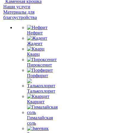
Каменная крошка
Наши услуги
Материалы для
благоустройства
Нефрит
Жадеит
Кварц
Пироксенит
Порфирит
Талькохлорит
Кварцит
Гималайская
соль