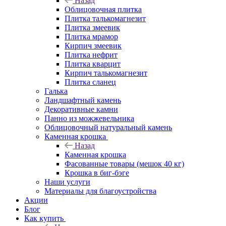
Назад
Облицовочная плитка
Плитка талькомагнезит
Плитка змеевик
Плитка мрамор
Кирпич змеевик
Плитка нефрит
Плитка кварцит
Кирпич талькомагнезит
Плитка сланец
Галька
Ландшафтный камень
Декоративные камни
Панно из можжевельника
Облицовочный натуральный камень
Каменная крошка
Назад
Каменная крошка
Фасованные товары (мешок 40 кг)
Крошка в биг-бэге
Наши услуги
Материалы для благоустройства
Акции
Блог
Как купить