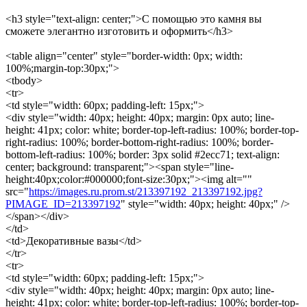
<h3 style="text-align: center;">С помощью это камня вы
сможете элегантно изготовить и оформить</h3>
<table align="center" style="border-width: 0px; width:
100%;margin-top:30px;">
<tbody>
<tr>
<td style="width: 60px; padding-left: 15px;">
<div style="width: 40px; height: 40px; margin: 0px auto; line-
height: 41px; color: white; border-top-left-radius: 100%; border-top-
right-radius: 100%; border-bottom-right-radius: 100%; border-
bottom-left-radius: 100%; border: 3px solid #2ecc71; text-align:
center; background: transparent;"><span style="line-
height:40px;color:#000000;font-size:30px;"><img alt=""
src="
https://images.ru.prom.st/213397192_213397192.jpg?
PIMAGE_ID=213397192
" style="width: 40px; height: 40px;" />
</span></div>
</td>
<td>Декоративные вазы</td>
</tr>
<tr>
<td style="width: 60px; padding-left: 15px;">
<div style="width: 40px; height: 40px; margin: 0px auto; line-
height: 41px; color: white; border-top-left-radius: 100%; border-top-