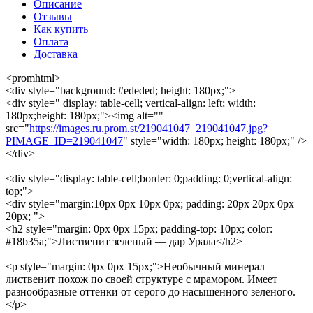
Описание
Отзывы
Как купить
Оплата
Доставка
<promhtml>
<div style="background: #ededed; height: 180px;">
<div style=" display: table-cell; vertical-align: left; width:
180px;height: 180px;"><img alt=""
src="
https://images.ru.prom.st/219041047_219041047.jpg?
PIMAGE_ID=219041047
" style="width: 180px; height: 180px;" />
</div>
<div style="display: table-cell;border: 0;padding: 0;vertical-align:
top;">
<div style="margin:10px 0px 10px 0px; padding: 20px 20px 0px
20px; ">
<h2 style="margin: 0px 0px 15px; padding-top: 10px; color:
#18b35a;">Лиственит зеленый — дар Урала</h2>
<p style="margin: 0px 0px 15px;">Необычный минерал
лиственит похож по своей структуре с мрамором. Имеет
разнообразные оттенки от серого до насыщенного зеленого.
</p>