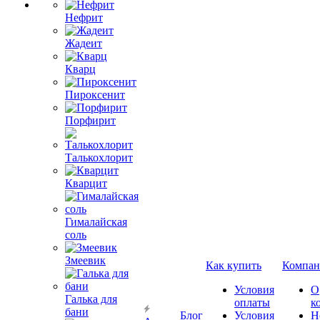
Нефрит
Жадеит
Кварц
Пироксенит
Порфирит
Талькохлорит
Кварцит
Гималайская
соль
Змеевик
Как купить
Компан
Условия
О
Галька для
оплаты
к
бани
Блог
Условия
Н