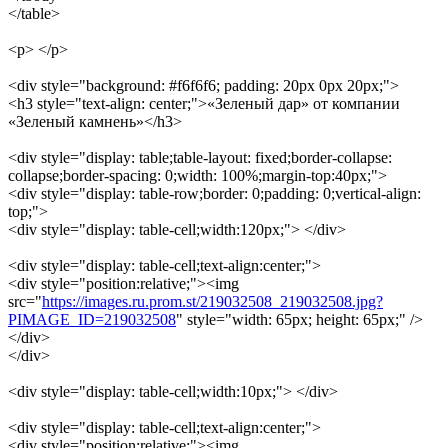
</table>
<p> </p>
<div style="background: #f6f6f6; padding: 20px 0px 20px;">
<h3 style="text-align: center;">«Зеленый дар» от компании
«Зеленый камнень»</h3>
<div style="display: table;table-layout: fixed;border-collapse:
collapse;border-spacing: 0;width: 100%;margin-top:40px;">
<div style="display: table-row;border: 0;padding: 0;vertical-align:
top;">
<div style="display: table-cell;width:120px;"> </div>
<div style="display: table-cell;text-align:center;">
<div style="position:relative;"><img
src="
https://images.ru.prom.st/219032508_219032508.jpg?
PIMAGE_ID=219032508
" style="width: 65px; height: 65px;" />
</div>
</div>
<div style="display: table-cell;width:10px;"> </div>
<div style="display: table-cell;text-align:center;">
<div style="position:relative;"><img