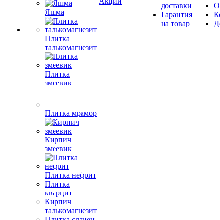
Акции
доставки
О
Яшма
Гарантия
К
на товар
Д
Плитка
талькомагнезит
Плитка
змеевик
Плитка мрамор
Кирпич
змеевик
Плитка нефрит
Плитка
кварцит
Кирпич
талькомагнезит
Плитка сланец