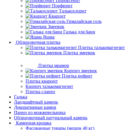
Пироксенит
Порфирит
Талькохлорит
Кварцит
Гималайская соль
Змеевик
Галька для бани
Яшма
Облицовочная плитка
Плитка талькомагнезит
Плитка змеевик
Плитка мрамор
Кирпич змеевик
Плитка нефрит
Плитка кварцит
Кирпич талькомагнезит
Плитка сланец
Галька
Ландшафтный камень
Декоративные камни
Панно из можжевельника
Облицовочный натуральный камень
Каменная крошка
Фасованные товары (мешок 40 кг)