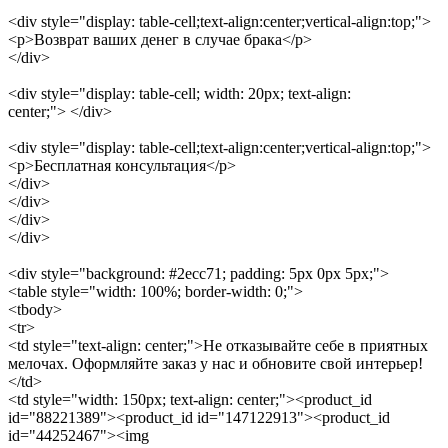
<div style="display: table-cell;text-align:center;vertical-align:top;">
<p>Возврат ваших денег в случае брака</p>
</div>
<div style="display: table-cell; width: 20px; text-align:
center;"> </div>
<div style="display: table-cell;text-align:center;vertical-align:top;">
<p>Бесплатная консультация</p>
</div>
</div>
</div>
</div>
<div style="background: #2ecc71; padding: 5px 0px 5px;">
<table style="width: 100%; border-width: 0;">
<tbody>
<tr>
<td style="text-align: center;">Не отказывайте себе в приятных
мелочах. Оформляйте заказ у нас и обновите свой интерьер!
</td>
<td style="width: 150px; text-align: center;"><product_id
id="88221389"><product_id id="147122913"><product_id
id="44252467"><img