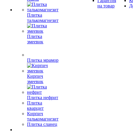
Гарантия
К
на товар
Д
Плитка
талькомагнезит
Плитка
змеевик
Плитка мрамор
Кирпич
змеевик
Плитка нефрит
Плитка
кварцит
Кирпич
талькомагнезит
Плитка сланец