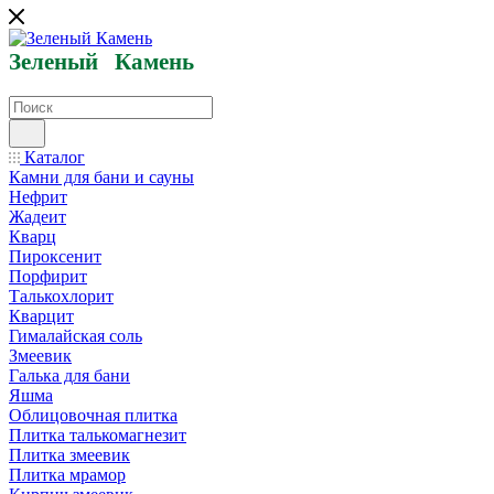
Зеленый
Кам
ень
Каталог
Камни для бани и сауны
Нефрит
Жадеит
Кварц
Пироксенит
Порфирит
Талькохлорит
Кварцит
Гималайская соль
Змеевик
Галька для бани
Яшма
Облицовочная плитка
Плитка талькомагнезит
Плитка змеевик
Плитка мрамор