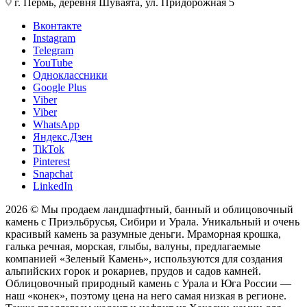
г. Пермь, деревня Шуваята, ул. Придорожная 5
Вконтакте
Instagram
Telegram
YouTube
Одноклассники
Google Plus
Viber
Viber
WhatsApp
Яндекс.Дзен
TikTok
Pinterest
Snapchat
LinkedIn
2026 © Мы продаем ландшафтный, банный и облицовочный
камень с Приэльбрусья, Сибири и Урала. Уникальный и очень
красивый камень за разумные деньги. Мраморная крошка,
галька речная, морская, глыбы, валуны, предлагаемые
компанией «Зеленый Камень», используются для создания
альпийских горок и рокариев, прудов и садов камней.
Облицовочный природный камень с Урала и Юга России —
наш «конек», поэтому цена на него самая низкая в регионе.