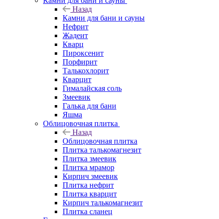
Камни для бани и сауны
Назад
Камни для бани и сауны
Нефрит
Жадеит
Кварц
Пироксенит
Порфирит
Талькохлорит
Кварцит
Гималайская соль
Змеевик
Галька для бани
Яшма
Облицовочная плитка
Назад
Облицовочная плитка
Плитка талькомагнезит
Плитка змеевик
Плитка мрамор
Кирпич змеевик
Плитка нефрит
Плитка кварцит
Кирпич талькомагнезит
Плитка сланец