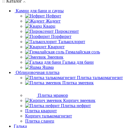
Каталог
Камни для бани и сауны
Нефрит
Жадеит
Кварц
Пироксенит
Порфирит
Талькохлорит
Кварцит
Гималайская соль
Змеевик
Галька для бани
Яшма
Облицовочная плитка
Плитка талькомагнезит
Плитка змеевик
Плитка мрамор
Кирпич змеевик
Плитка нефрит
Плитка кварцит
Кирпич талькомагнезит
Плитка сланец
Галька