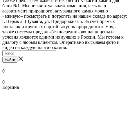
Также предлагаем жадеит и нефрит из Хакасии-камни для
бани №1. Мы не «виртуальная» компания, весь наш
ассортимент природного натурального камня можно
«вживую» посмотреть и потрогать на нашем складе по адресу:
г. Пермь д. Шуваята, ул. Придорожная 5. За счет прямых
поставок и крупных партий закупок природного камня, а
также системы продаж «без посредников» наши цены и
условия являются одними из лучших в России. Мы готовы к
диалогу с любым клиентом. Оперативно высылаем фото и
видео на каждую партию камня.
Найти
0
0
Корзина
xxnx
www.ooodesi.com
www
bengali
local
pornstar
hentai
nude
bathroom
indean
mc
legal
salon
صوربوس
تنزيل
sunny
trashporn.mobi
debonairblogspot
nude
bf
indian
swinging
scene
sex
xxx
hentai
wife
in
onyxarabians.com
فديوهات
tubepatrolporn.com
ladysex
com
video
pinkpix.net
monaporn.mobi
hentaipit.com
bollywood
vedios
videos
madhentai.net
full
mandaluyong
احلا
سكس
tamil
pornstarporntrends.com
xxx-
aishwarya
xnxx
boku
xxx-
collectionofporn.mobi
pornon.org
paint
episode
pinoyteleseryechannel.com
كس
slutswile.net
movie
xxx
tube-
porn
masaj
no
tube-
indian
sexsi
hentai
pinoyteleseryerewind.org
best
sexarp
kadhalar
pron
list.net
danna-
list.info
nxxx
hindi
love
food
dhinam
vidos
www.imlive.com
sama
school
video
video
thy
in
girls
woman
el