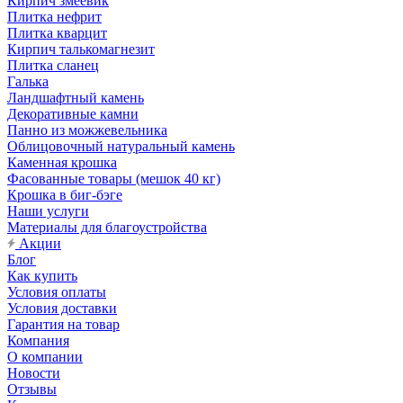
Кирпич змеевик
Плитка нефрит
Плитка кварцит
Кирпич талькомагнезит
Плитка сланец
Галька
Ландшафтный камень
Декоративные камни
Панно из можжевельника
Облицовочный натуральный камень
Каменная крошка
Фасованные товары (мешок 40 кг)
Крошка в биг-бэге
Наши услуги
Материалы для благоустройства
Акции
Блог
Как купить
Условия оплаты
Условия доставки
Гарантия на товар
Компания
О компании
Новости
Отзывы