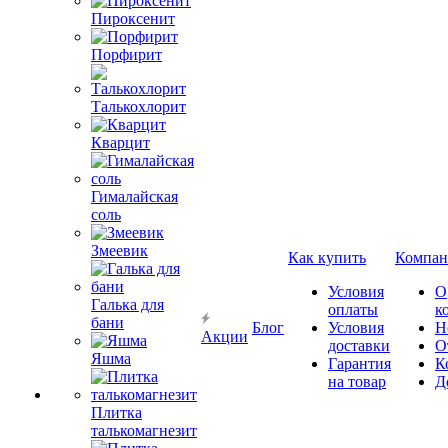
Пироксенит
Порфирит
Талькохлорит
Кварцит
Гималайская
соль
Змеевик
Как купить
Компан
Условия
О
Галька для
оплаты
к
бани
Блог
Условия
Н
Акции
доставки
О
Яшма
Гарантия
К
на товар
Д
Плитка
талькомагнезит