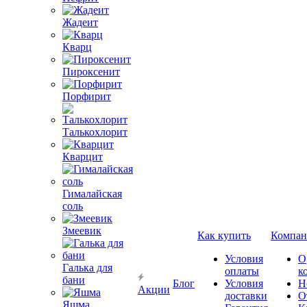
Жадеит
Кварц
Пироксенит
Порфирит
Талькохлорит
Кварцит
Гималайская
соль
Змеевик
Как купить
Компан
Условия
О
Галька для
оплаты
к
бани
Блог
Условия
Н
Акции
доставки
О
Яшма