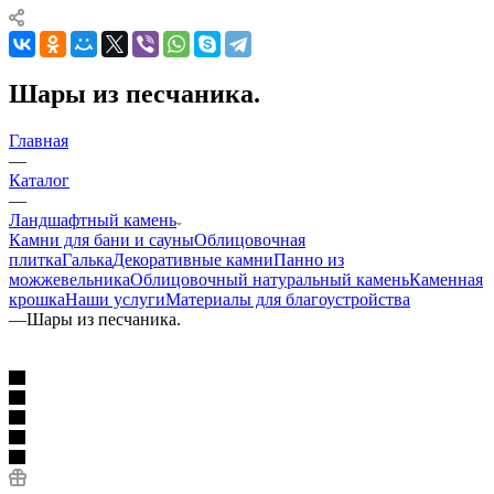
Шары из песчаника.
Главная
—
Каталог
—
Ландшафтный камень
Камни для бани и сауны
Облицовочная
плитка
Галька
Декоративные камни
Панно из
можжевельника
Облицовочный натуральный камень
Каменная
крошка
Наши услуги
Материалы для благоустройства
—
Шары из песчаника.