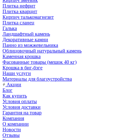
Кирпич змеевик
Плитка нефрит
Плитка кварцит
Кирпич талькомагнезит
Плитка сланец
Галька
Ландшафтный камень
Декоративные камни
Панно из можжевельника
Облицовочный натуральный камень
Каменная крошка
Фасованные товары (мешок 40 кг)
Крошка в биг-бэге
Наши услуги
Материалы для благоустройства
Акции
Блог
Как купить
Условия оплаты
Условия доставки
Гарантия на товар
Компания
О компании
Новости
Отзывы