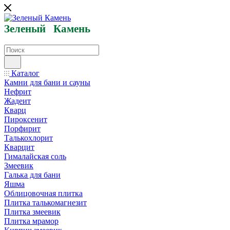
Зеленый
Кам
ень
Каталог
Камни для бани и сауны
Нефрит
Жадеит
Кварц
Пироксенит
Порфирит
Талькохлорит
Кварцит
Гималайская соль
Змеевик
Галька для бани
Яшма
Облицовочная плитка
Плитка талькомагнезит
Плитка змеевик
Плитка мрамор