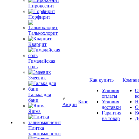
Пироксенит
Порфирит
Талькохлорит
Кварцит
Гималайская
соль
Змеевик
Как купить
Компан
Условия
О
Галька для
оплаты
к
бани
Блог
Условия
Н
Акции
доставки
О
Яшма
Гарантия
К
на товар
Д
Плитка
талькомагнезит