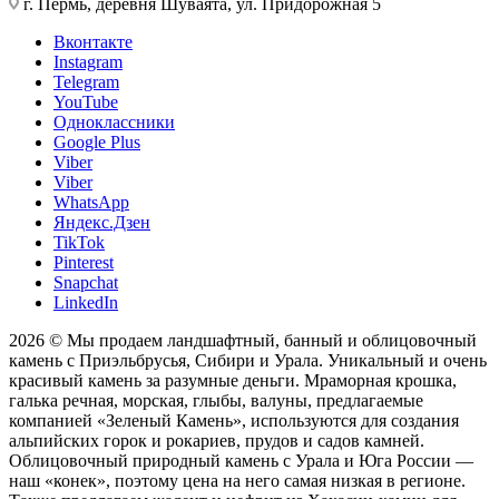
г. Пермь, деревня Шуваята, ул. Придорожная 5
Вконтакте
Instagram
Telegram
YouTube
Одноклассники
Google Plus
Viber
Viber
WhatsApp
Яндекс.Дзен
TikTok
Pinterest
Snapchat
LinkedIn
2026 © Мы продаем ландшафтный, банный и облицовочный
камень с Приэльбрусья, Сибири и Урала. Уникальный и очень
красивый камень за разумные деньги. Мраморная крошка,
галька речная, морская, глыбы, валуны, предлагаемые
компанией «Зеленый Камень», используются для создания
альпийских горок и рокариев, прудов и садов камней.
Облицовочный природный камень с Урала и Юга России —
наш «конек», поэтому цена на него самая низкая в регионе.