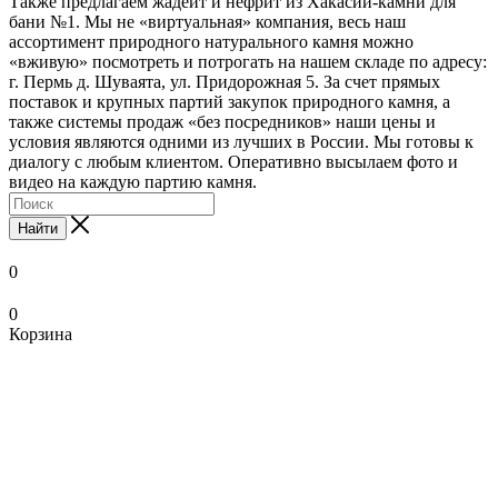
Также предлагаем жадеит и нефрит из Хакасии-камни для
бани №1. Мы не «виртуальная» компания, весь наш
ассортимент природного натурального камня можно
«вживую» посмотреть и потрогать на нашем складе по адресу:
г. Пермь д. Шуваята, ул. Придорожная 5. За счет прямых
поставок и крупных партий закупок природного камня, а
также системы продаж «без посредников» наши цены и
условия являются одними из лучших в России. Мы готовы к
диалогу с любым клиентом. Оперативно высылаем фото и
видео на каждую партию камня.
Найти
0
0
Корзина
xxnx
www.ooodesi.com
www
bengali
local
pornstar
hentai
nude
bathroom
indean
mc
legal
salon
صوربوس
تنزيل
sunny
trashporn.mobi
debonairblogspot
nude
bf
indian
swinging
scene
sex
xxx
hentai
wife
in
onyxarabians.com
فديوهات
tubepatrolporn.com
ladysex
com
video
pinkpix.net
monaporn.mobi
hentaipit.com
bollywood
vedios
videos
madhentai.net
full
mandaluyong
احلا
سكس
tamil
pornstarporntrends.com
xxx-
aishwarya
xnxx
boku
xxx-
collectionofporn.mobi
pornon.org
paint
episode
pinoyteleseryechannel.com
كس
slutswile.net
movie
xxx
tube-
porn
masaj
no
tube-
indian
sexsi
hentai
pinoyteleseryerewind.org
best
sexarp
kadhalar
pron
list.net
danna-
list.info
nxxx
hindi
love
food
dhinam
vidos
www.imlive.com
sama
school
video
video
thy
in
girls
woman
el