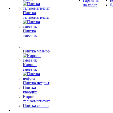
Гарантия
К
на товар
Д
Плитка
талькомагнезит
Плитка
змеевик
Плитка мрамор
Кирпич
змеевик
Плитка нефрит
Плитка
кварцит
Кирпич
талькомагнезит
Плитка сланец