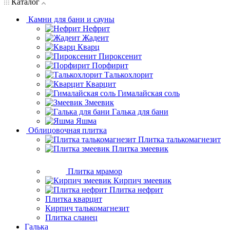
Каталог
Камни для бани и сауны
Нефрит
Жадеит
Кварц
Пироксенит
Порфирит
Талькохлорит
Кварцит
Гималайская соль
Змеевик
Галька для бани
Яшма
Облицовочная плитка
Плитка талькомагнезит
Плитка змеевик
Плитка мрамор
Кирпич змеевик
Плитка нефрит
Плитка кварцит
Кирпич талькомагнезит
Плитка сланец
Галька