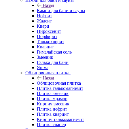
Камни для бани и сауны
Назад
Камни для бани и сауны
Нефрит
Жадеит
Кварц
Пироксенит
Порфирит
Талькохлорит
Кварцит
Гималайская соль
Змеевик
Галька для бани
Яшма
Облицовочная плитка
Назад
Облицовочная плитка
Плитка талькомагнезит
Плитка змеевик
Плитка мрамор
Кирпич змеевик
Плитка нефрит
Плитка кварцит
Кирпич талькомагнезит
Плитка сланец