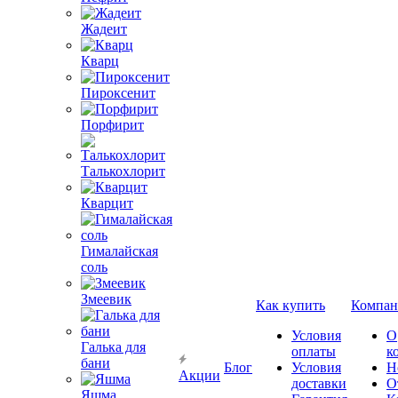
Жадеит
Кварц
Пироксенит
Порфирит
Талькохлорит
Кварцит
Гималайская
соль
Змеевик
Как купить
Компан
Условия
О
Галька для
оплаты
к
бани
Блог
Условия
Н
Акции
доставки
О
Яшма