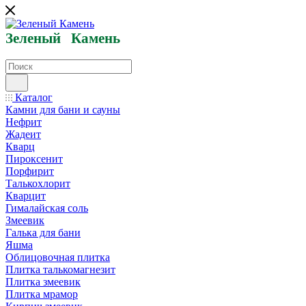
Зеленый
Кам
ень
Каталог
Камни для бани и сауны
Нефрит
Жадеит
Кварц
Пироксенит
Порфирит
Талькохлорит
Кварцит
Гималайская соль
Змеевик
Галька для бани
Яшма
Облицовочная плитка
Плитка талькомагнезит
Плитка змеевик
Плитка мрамор