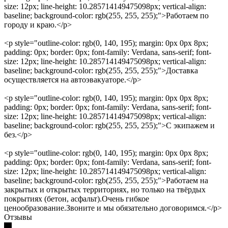
size: 12px; line-height: 10.285714149475098px; vertical-align:
baseline; background-color: rgb(255, 255, 255);">Работаем по
городу и краю.</p>
<p style="outline-color: rgb(0, 140, 195); margin: 0px 0px 8px;
padding: 0px; border: 0px; font-family: Verdana, sans-serif; font-
size: 12px; line-height: 10.285714149475098px; vertical-align:
baseline; background-color: rgb(255, 255, 255);">Доставка
осуществляется на автоэвакуаторе.</p>
<p style="outline-color: rgb(0, 140, 195); margin: 0px 0px 8px;
padding: 0px; border: 0px; font-family: Verdana, sans-serif; font-
size: 12px; line-height: 10.285714149475098px; vertical-align:
baseline; background-color: rgb(255, 255, 255);">С экипажем и
без.</p>
<p style="outline-color: rgb(0, 140, 195); margin: 0px 0px 8px;
padding: 0px; border: 0px; font-family: Verdana, sans-serif; font-
size: 12px; line-height: 10.285714149475098px; vertical-align:
baseline; background-color: rgb(255, 255, 255);">Работаем на
закрытых и открытых территориях, но только на твёрдых
покрытиях (бетон, асфальт).Очень гибкое
ценообразование.Звоните и мы обязательно договоримся.</p>
Отзывы