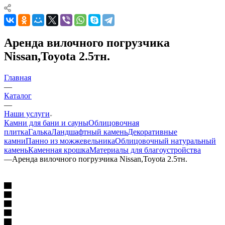
Аренда вилочного погрузчика
Nissan,Toyota 2.5тн.
Главная
—
Каталог
—
Наши услуги
Камни для бани и сауны
Облицовочная
плитка
Галька
Ландшафтный камень
Декоративные
камни
Панно из можжевельника
Облицовочный натуральный
камень
Каменная крошка
Материалы для благоустройства
—
Аренда вилочного погрузчика Nissan,Toyota 2.5тн.