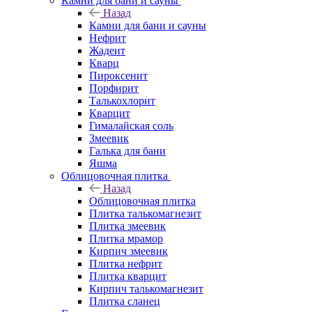
Камни для бани и сауны
Назад
Камни для бани и сауны
Нефрит
Жадеит
Кварц
Пироксенит
Порфирит
Талькохлорит
Кварцит
Гималайская соль
Змеевик
Галька для бани
Яшма
Облицовочная плитка
Назад
Облицовочная плитка
Плитка талькомагнезит
Плитка змеевик
Плитка мрамор
Кирпич змеевик
Плитка нефрит
Плитка кварцит
Кирпич талькомагнезит
Плитка сланец