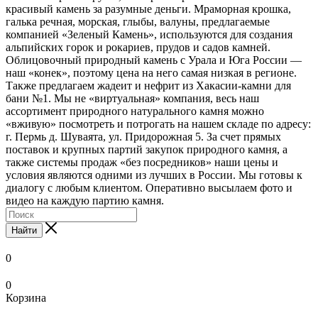
красивый камень за разумные деньги. Мраморная крошка,
галька речная, морская, глыбы, валуны, предлагаемые
компанией «Зеленый Камень», используются для создания
альпийских горок и рокариев, прудов и садов камней.
Облицовочный природный камень с Урала и Юга России —
наш «конек», поэтому цена на него самая низкая в регионе.
Также предлагаем жадеит и нефрит из Хакасии-камни для
бани №1. Мы не «виртуальная» компания, весь наш
ассортимент природного натурального камня можно
«вживую» посмотреть и потрогать на нашем складе по адресу:
г. Пермь д. Шуваята, ул. Придорожная 5. За счет прямых
поставок и крупных партий закупок природного камня, а
также системы продаж «без посредников» наши цены и
условия являются одними из лучших в России. Мы готовы к
диалогу с любым клиентом. Оперативно высылаем фото и
видео на каждую партию камня.
Найти
0
0
Корзина
xxnx
www.ooodesi.com
www
bengali
local
pornstar
hentai
nude
bathroom
indean
mc
legal
salon
صوربوس
تنزيل