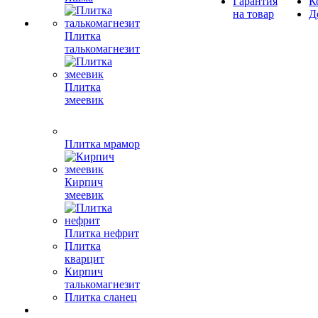
Гарантия
К
на товар
Д
Плитка
талькомагнезит
Плитка
змеевик
Плитка мрамор
Кирпич
змеевик
Плитка нефрит
Плитка
кварцит
Кирпич
талькомагнезит
Плитка сланец