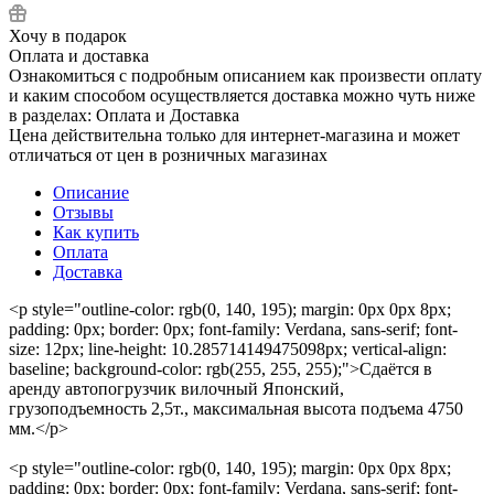
Хочу в подарок
Оплата и доставка
Ознакомиться с подробным описанием как произвести оплату
и каким способом осуществляется доставка можно чуть ниже
в разделах: Оплата и Доставка
Цена действительна только для интернет-магазина и может
отличаться от цен в розничных магазинах
Описание
Отзывы
Как купить
Оплата
Доставка
<p style="outline-color: rgb(0, 140, 195); margin: 0px 0px 8px;
padding: 0px; border: 0px; font-family: Verdana, sans-serif; font-
size: 12px; line-height: 10.285714149475098px; vertical-align:
baseline; background-color: rgb(255, 255, 255);">Сдаётся в
аренду автопогрузчик вилочный Японский,
грузоподъемность 2,5т., максимальная высота подъема 4750
мм.</p>
<p style="outline-color: rgb(0, 140, 195); margin: 0px 0px 8px;
padding: 0px; border: 0px; font-family: Verdana, sans-serif; font-