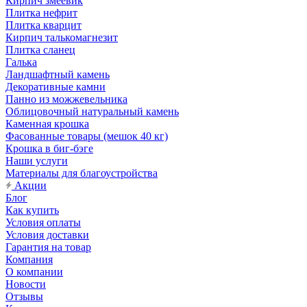
Кирпич змеевик
Плитка нефрит
Плитка кварцит
Кирпич талькомагнезит
Плитка сланец
Галька
Ландшафтный камень
Декоративные камни
Панно из можжевельника
Облицовочный натуральный камень
Каменная крошка
Фасованные товары (мешок 40 кг)
Крошка в биг-бэге
Наши услуги
Материалы для благоустройства
Акции
Блог
Как купить
Условия оплаты
Условия доставки
Гарантия на товар
Компания
О компании
Новости
Отзывы