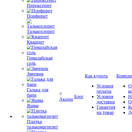
Пироксенит
Порфирит
Талькохлорит
Кварцит
Гималайская
соль
Змеевик
Как купить
Компан
Условия
О
Галька для
оплаты
к
бани
Блог
Условия
Н
Акции
доставки
О
Яшма
Гарантия
К
на товар
Д
Плитка
талькомагнезит