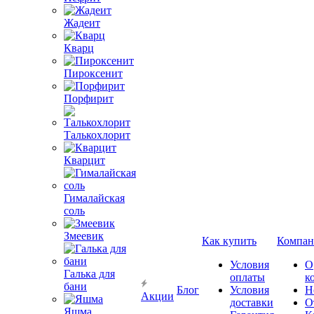
Жадеит
Кварц
Пироксенит
Порфирит
Талькохлорит
Кварцит
Гималайская
соль
Змеевик
Как купить
Компан
Условия
О
Галька для
оплаты
к
бани
Блог
Условия
Н
Акции
доставки
О
Яшма