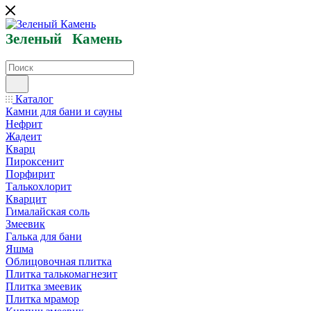
Зеленый
Кам
ень
Каталог
Камни для бани и сауны
Нефрит
Жадеит
Кварц
Пироксенит
Порфирит
Талькохлорит
Кварцит
Гималайская соль
Змеевик
Галька для бани
Яшма
Облицовочная плитка
Плитка талькомагнезит
Плитка змеевик
Плитка мрамор