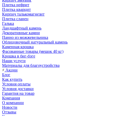
Кирпич змеевик
Плитка нефрит
Плитка кварцит
Кирпич талькомагнезит
Плитка сланец
Галька
Ландшафтный камень
Декоративные камни
Панно из можжевельника
Облицовочный натуральный камень
Каменная крошка
Фасованные товары (мешок 40 кг)
Крошка в биг-бэге
Наши услуги
Материалы для благоустройства
Акции
Блог
Как купить
Условия оплаты
Условия доставки
Гарантия на товар
Компания
О компании
Новости
Отзывы