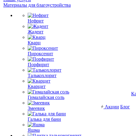
Материалы для благоустройства
Нефрит
Жадеит
Кварц
Пироксенит
Порфирит
Талькохлорит
Кварцит
Ка
Гималайская соль
Акции
Блог
Змеевик
Галька для бани
Яшма