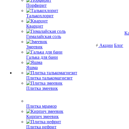
Порфирит
Талькохлорит
Кварцит
Ка
Гималайская соль
Акции
Блог
Змеевик
Галька для бани
Яшма
Плитка талькомагнезит
Плитка змеевик
Плитка мрамор
Кирпич змеевик
Плитка нефрит