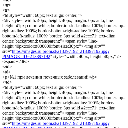
</tr>
<tr>
<td style="width: 60px; text-align: center;">
<div style="width: 40px; height: 40px; margin: 0px auto; line-
height: 41px; color: white; border-top-left-radius: 100%; border-top-
right-radius: 100%; border-bottom-right-radius: 100%; border-
bottom-left-radius: 100%; border: 3px solid #2ecc71; text-align:
center; background: transparent;"><span style="line-
height:40px;color:#000000;font-size:30px;"><img alt=""
src="
https://images.ru.prom.st/213397192_213397192.jpg?
PIMAGE_ID=213397192
" style="width: 40px; height: 40px;" />
</span></div>
</td>
<td>
<p>№1 при лечении почечных заболеваний</p>
</td>
<td style="width: 60px; text-align: center;">
<div style="width: 40px; height: 40px; margin: 0px auto; line-
height: 41px; color: white; border-top-left-radius: 100%; border-top-
right-radius: 100%; border-bottom-right-radius: 100%; border-
bottom-left-radius: 100%; border: 3px solid #2ecc71; text-align:
center; background: transparent;"><span style="line-
height:40px;color:#000000;font-size:30px;"><img alt=""
src="
https://images.ru.prom.st/213397192_213397192.jpg?