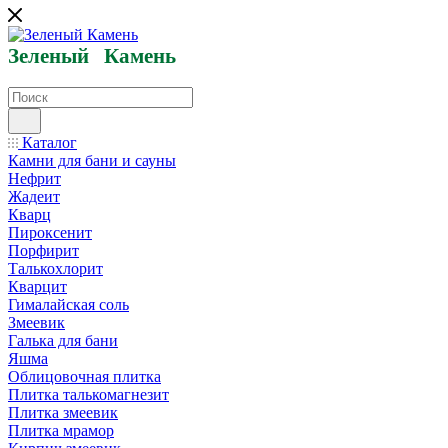
Зеленый
Кам
ень
Каталог
Камни для бани и сауны
Нефрит
Жадеит
Кварц
Пироксенит
Порфирит
Талькохлорит
Кварцит
Гималайская соль
Змеевик
Галька для бани
Яшма
Облицовочная плитка
Плитка талькомагнезит
Плитка змеевик
Плитка мрамор