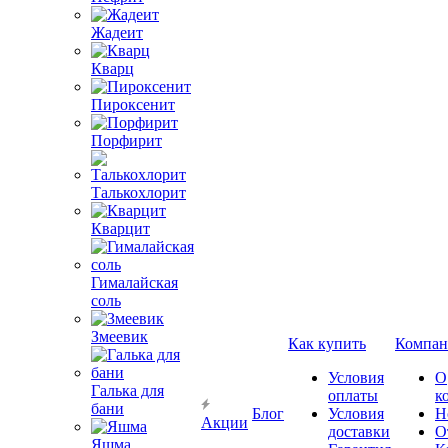
Жадеит
Кварц
Пироксенит
Порфирит
Талькохлорит
Кварцит
Гималайская
соль
Змеевик
Как купить
Компан
Условия
О
Галька для
оплаты
к
бани
Блог
Условия
Н
Акции
доставки
О
Яшма