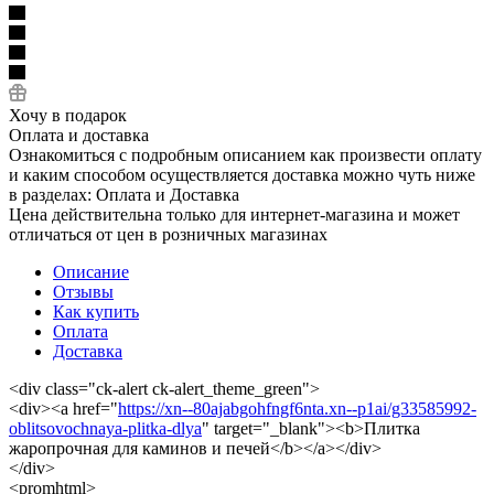
Хочу в подарок
Оплата и доставка
Ознакомиться с подробным описанием как произвести оплату
и каким способом осуществляется доставка можно чуть ниже
в разделах: Оплата и Доставка
Цена действительна только для интернет-магазина и может
отличаться от цен в розничных магазинах
Описание
Отзывы
Как купить
Оплата
Доставка
<div class="ck-alert ck-alert_theme_green">
<div><a href="
https://xn--80ajabgohfngf6nta.xn--p1ai/g33585992-
oblitsovochnaya-plitka-dlya
" target="_blank"><b>Плитка
жаропрочная для каминов и печей</b></a></div>
</div>
<promhtml>