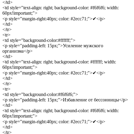
</td>
<td style="text-align: right; background-color: #f6f6f6; width:
60px!important;">
<p style="margin-right:40px; color: #2ecc71;">✔</p>
</td>
</tr>
<tr>
<td style="background-color:#ffffff;">
<p style="padding-left: 15px;">Усиление мужского
организма</p>
</td>
<td style="text-align: right; background-color: #ffffff; width:
60px!important;">
<p style="margin-right:40px; color: #2ecc71;">✔</p>
</td>
</tr>
<tr>
<td style="background-color:#f6f6f6;">
<p style="padding-left: 15px;">Избавление от бессонницы</p>
</td>
<td style="text-align: right; background-color: #f6f6f6; width:
60px!important;">
<p style="margin-right:40px; color: #2ecc71;">✔</p>
</td>
</tr>