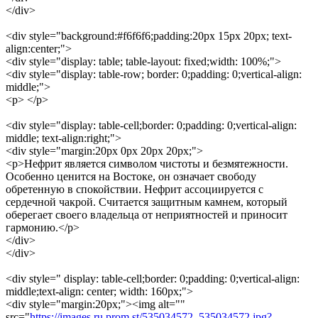
</div>
<div style="background:#f6f6f6;padding:20px 15px 20px; text-
align:center;">
<div style="display: table; table-layout: fixed;width: 100%;">
<div style="display: table-row; border: 0;padding: 0;vertical-align:
middle;">
<p> </p>
<div style="display: table-cell;border: 0;padding: 0;vertical-align:
middle; text-align:right;">
<div style="margin:20px 0px 20px 20px;">
<p>Нефрит является символом чистоты и безмятежности.
Особенно ценится на Востоке, он означает свободу
обретенную в спокойствии. Нефрит ассоциируется с
сердечной чакрой. Считается защитным камнем, который
оберегает своего владельца от неприятностей и приносит
гармонию.</p>
</div>
</div>
<div style=" display: table-cell;border: 0;padding: 0;vertical-align:
middle;text-align: center; width: 160px;">
<div style="margin:20px;"><img alt=""
src="
https://images.ru.prom.st/535034572_535034572.jpg?