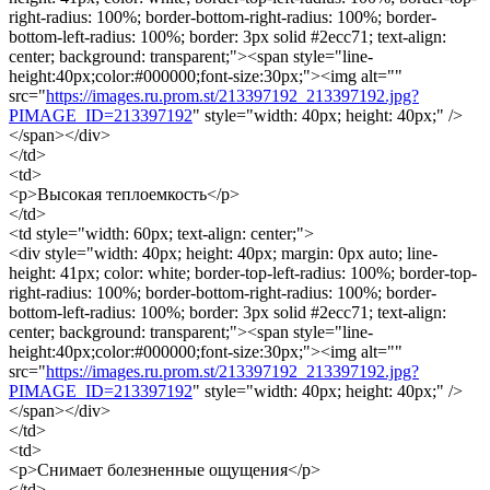
right-radius: 100%; border-bottom-right-radius: 100%; border-
bottom-left-radius: 100%; border: 3px solid #2ecc71; text-align:
center; background: transparent;"><span style="line-
height:40px;color:#000000;font-size:30px;"><img alt=""
src="
https://images.ru.prom.st/213397192_213397192.jpg?
PIMAGE_ID=213397192
" style="width: 40px; height: 40px;" />
</span></div>
</td>
<td>
<p>Высокая теплоемкость</p>
</td>
<td style="width: 60px; text-align: center;">
<div style="width: 40px; height: 40px; margin: 0px auto; line-
height: 41px; color: white; border-top-left-radius: 100%; border-top-
right-radius: 100%; border-bottom-right-radius: 100%; border-
bottom-left-radius: 100%; border: 3px solid #2ecc71; text-align:
center; background: transparent;"><span style="line-
height:40px;color:#000000;font-size:30px;"><img alt=""
src="
https://images.ru.prom.st/213397192_213397192.jpg?
PIMAGE_ID=213397192
" style="width: 40px; height: 40px;" />
</span></div>
</td>
<td>
<p>Снимает болезненные ощущения</p>
</td>