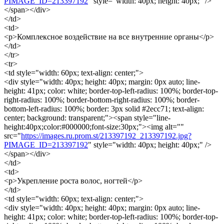
PIMAGE_ID=213397192
" style="width: 40px; height: 40px;" />
</span></div>
</td>
<td>
<p>Комплексное воздействие на все внутренние органы</p>
</td>
</tr>
<tr>
<td style="width: 60px; text-align: center;">
<div style="width: 40px; height: 40px; margin: 0px auto; line-
height: 41px; color: white; border-top-left-radius: 100%; border-top-
right-radius: 100%; border-bottom-right-radius: 100%; border-
bottom-left-radius: 100%; border: 3px solid #2ecc71; text-align:
center; background: transparent;"><span style="line-
height:40px;color:#000000;font-size:30px;"><img alt=""
src="
https://images.ru.prom.st/213397192_213397192.jpg?
PIMAGE_ID=213397192
" style="width: 40px; height: 40px;" />
</span></div>
</td>
<td>
<p>Укрепление роста волос, ногтей</p>
</td>
<td style="width: 60px; text-align: center;">
<div style="width: 40px; height: 40px; margin: 0px auto; line-
height: 41px; color: white; border-top-left-radius: 100%; border-top-