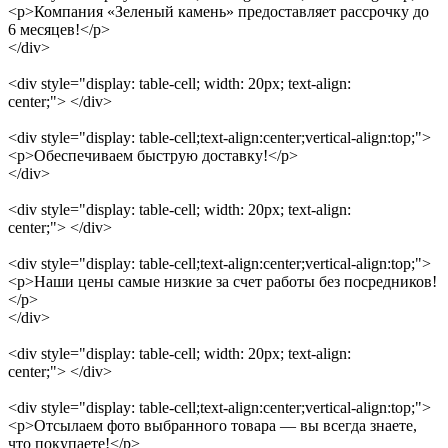
<p>Компания «Зеленый камень» предоставляет рассрочку до
6 месяцев!</p>
</div>
<div style="display: table-cell; width: 20px; text-align:
center;"> </div>
<div style="display: table-cell;text-align:center;vertical-align:top;">
<p>Обеспечиваем быструю доставку!</p>
</div>
<div style="display: table-cell; width: 20px; text-align:
center;"> </div>
<div style="display: table-cell;text-align:center;vertical-align:top;">
<p>Наши цены самые низкие за счет работы без посредников!
</p>
</div>
<div style="display: table-cell; width: 20px; text-align:
center;"> </div>
<div style="display: table-cell;text-align:center;vertical-align:top;">
<p>Отсылаем фото выбранного товара — вы всегда знаете,
что покупаете!</p>