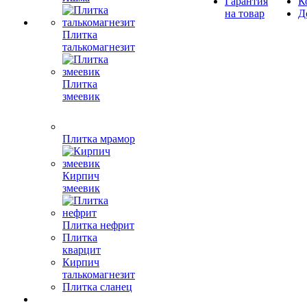
Гарантия
К
на товар
Д
Плитка
талькомагнезит
Плитка
змеевик
Плитка мрамор
Кирпич
змеевик
Плитка нефрит
Плитка
кварцит
Кирпич
талькомагнезит
Плитка сланец