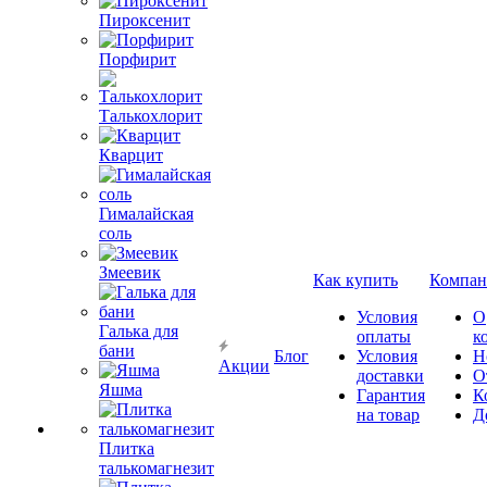
Пироксенит
Порфирит
Талькохлорит
Кварцит
Гималайская
соль
Змеевик
Как купить
Компан
Условия
О
Галька для
оплаты
к
бани
Блог
Условия
Н
Акции
доставки
О
Яшма
Гарантия
К
на товар
Д
Плитка
талькомагнезит