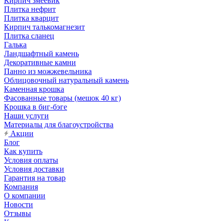
Кирпич змеевик
Плитка нефрит
Плитка кварцит
Кирпич талькомагнезит
Плитка сланец
Галька
Ландшафтный камень
Декоративные камни
Панно из можжевельника
Облицовочный натуральный камень
Каменная крошка
Фасованные товары (мешок 40 кг)
Крошка в биг-бэге
Наши услуги
Материалы для благоустройства
Акции
Блог
Как купить
Условия оплаты
Условия доставки
Гарантия на товар
Компания
О компании
Новости
Отзывы