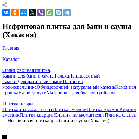
Нефритовая плитка для бани и сауны
(Хакасия)
Главная
—
Каталог
—
Облицовочная плитка
Камни для бани и сауны
Галька
Ландшафтный
камень
Декоративные камни
Панно из
можжевельника
Облицовочный натуральный камень
Каменная
крошка
Наши услуги
Материалы для благоустройства
—
Плитка нефрит
Плитка талькомагнезит
Плитка змеевик
Плитка мрамор
Кирпич
змеевик
Плитка кварцит
Кирпич талькомагнезит
Плитка сланец
—
Нефритовая плитка для бани и сауны (Хакасия)