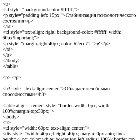
<tr>
<td style="background-color:#ffffff;">
<p style="padding-left: 15px;">Стабилизация психологического
состояния</p>
</td>
<td style="text-align: right; background-color: #ffffff; width:
60px!important;">
<p style="margin-right:40px; color: #2ecc71;">✔</p>
</td>
</tr>
</tbody>
</table>
<p> </p>
<h3 style="text-align: center;">Обладает лечебными
способностями</h3>
<table align="center" style="border-width: 0px; width:
100%;margin-top:30px;">
<tbody>
<tr>
<td style="width: 60px; text-align: center;">
<div style="width: 40px; height: 40px; margin: 0px auto; line-
height: 41px; color: white; border-top-left-radius: 100%; border-top-