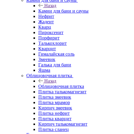
Камни для бани и сауны
Назад
Камни для бани и сауны
Нефрит
Жадеит
Кварц
Пироксенит
Порфирит
Талькохлорит
Кварцит
Гималайская соль
Змеевик
Галька для бани
Яшма
Облицовочная плитка
Назад
Облицовочная плитка
Плитка талькомагнезит
Плитка змеевик
Плитка мрамор
Кирпич змеевик
Плитка нефрит
Плитка кварцит
Кирпич талькомагнезит
Плитка сланец