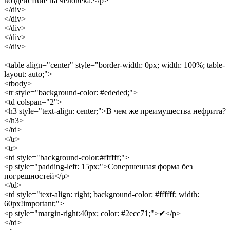
воздействие на человека.</p>
</div>
</div>
</div>
</div>
</div>
<table align="center" style="border-width: 0px; width: 100%; table-
layout: auto;">
<tbody>
<tr style="background-color: #ededed;">
<td colspan="2">
<h3 style="text-align: center;">В чем же преимущества нефрита?
</h3>
</td>
</tr>
<tr>
<td style="background-color:#ffffff;">
<p style="padding-left: 15px;">Совершенная форма без
погрешностей</p>
</td>
<td style="text-align: right; background-color: #ffffff; width:
60px!important;">
<p style="margin-right:40px; color: #2ecc71;">✔</p>
</td>