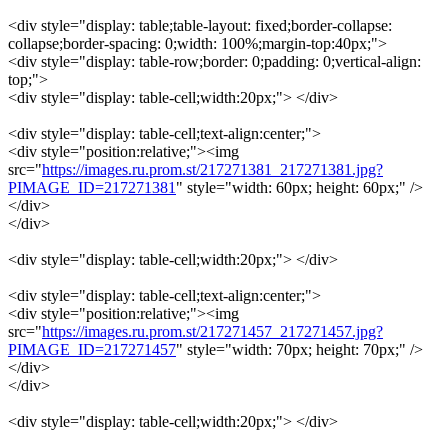
<div style="display: table;table-layout: fixed;border-collapse:
collapse;border-spacing: 0;width: 100%;margin-top:40px;">
<div style="display: table-row;border: 0;padding: 0;vertical-align:
top;">
<div style="display: table-cell;width:20px;"> </div>
<div style="display: table-cell;text-align:center;">
<div style="position:relative;"><img
src="
https://images.ru.prom.st/217271381_217271381.jpg?
PIMAGE_ID=217271381
" style="width: 60px; height: 60px;" />
</div>
</div>
<div style="display: table-cell;width:20px;"> </div>
<div style="display: table-cell;text-align:center;">
<div style="position:relative;"><img
src="
https://images.ru.prom.st/217271457_217271457.jpg?
PIMAGE_ID=217271457
" style="width: 70px; height: 70px;" />
</div>
</div>
<div style="display: table-cell;width:20px;"> </div>