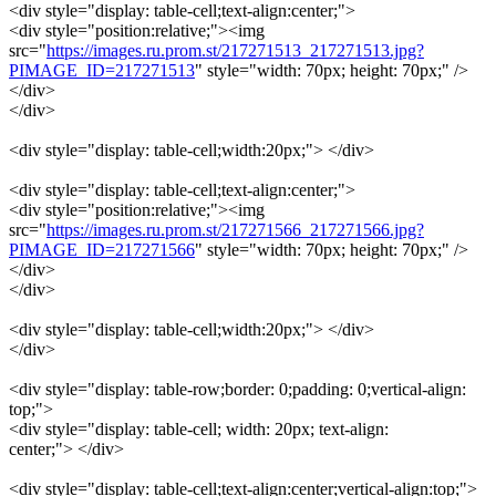
<div style="display: table-cell;text-align:center;">
<div style="position:relative;"><img
src="
https://images.ru.prom.st/217271513_217271513.jpg?
PIMAGE_ID=217271513
" style="width: 70px; height: 70px;" />
</div>
</div>
<div style="display: table-cell;width:20px;"> </div>
<div style="display: table-cell;text-align:center;">
<div style="position:relative;"><img
src="
https://images.ru.prom.st/217271566_217271566.jpg?
PIMAGE_ID=217271566
" style="width: 70px; height: 70px;" />
</div>
</div>
<div style="display: table-cell;width:20px;"> </div>
</div>
<div style="display: table-row;border: 0;padding: 0;vertical-align:
top;">
<div style="display: table-cell; width: 20px; text-align:
center;"> </div>
<div style="display: table-cell;text-align:center;vertical-align:top;">