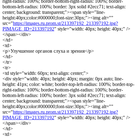
right-radius: 100%; border-bottom-right-radius: 100%; border-
bottom-left-radius: 100%; border: 3px solid #2ecc71; text-align:
center; background: transparent;"><span style="line-
height:40px;color:#000000;font-size:30px;"><img alt=""
src="
https://images.ru.prom.st/213397192_213397192.jpg?
PIMAGE_ID=213397192
" style="width: 40px; height: 40px;" />
</span></div>
</td>
<td>
<p>Улучшение органов слуха и зрения</p>
</td>
</tr>
<tr>
<td style="width: 60px; text-align: center;">
<div style="width: 40px; height: 40px; margin: 0px auto; line-
height: 41px; color: white; border-top-left-radius: 100%; border-top-
right-radius: 100%; border-bottom-right-radius: 100%; border-
bottom-left-radius: 100%; border: 3px solid #2ecc71; text-align:
center; background: transparent;"><span style="line-
height:40px;color:#000000;font-size:30px;"><img alt=""
src="
https://images.ru.prom.st/213397192_213397192.jpg?
PIMAGE_ID=213397192
" style="width: 40px; height: 40px;" />
</span></div>
</td>
<td>