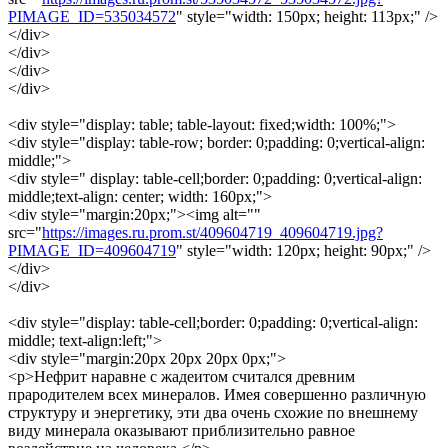
PIMAGE_ID=535034572
" style="width: 150px; height: 113px;" />
</div>
</div>
</div>
</div>
<div style="display: table; table-layout: fixed;width: 100%;">
<div style="display: table-row; border: 0;padding: 0;vertical-align:
middle;">
<div style=" display: table-cell;border: 0;padding: 0;vertical-align:
middle;text-align: center; width: 160px;">
<div style="margin:20px;"><img alt=""
src="
https://images.ru.prom.st/409604719_409604719.jpg?
PIMAGE_ID=409604719
" style="width: 120px; height: 90px;" />
</div>
</div>
<div style="display: table-cell;border: 0;padding: 0;vertical-align:
middle; text-align:left;">
<div style="margin:20px 20px 20px 0px;">
<p>Нефрит наравне с жадеитом считался древним
прародителем всех минералов. Имея совершенно различную
структуру и энергетику, эти два очень схожие по внешнему
виду минерала оказывают приблизительно равное