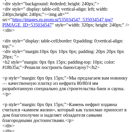
<div style="background: #ededed; height: 240px;">
<div style=" display: table-cell; vertical-align: left; width:
240px;height: 240px;"><img alt=""
src="
https://images.ru.prom.st/535034547_535034547.jpg?
PIMAGE_ID=535034547
" style="width: 320px; height: 240px;" />
</div>
<div style="display: table-cell;border: 0;padding: 0;vertical-align:
top;">
<div style="margin:10px 0px 10px 0px; padding: 20px 20px 0px
20px; ">
<h2 style="margin: 0px 0px 15px; padding-top: 10px; color:
#18b35a;">Решили построить баню/сауну?</h2>
<p style="margin: 0px 0px 15px;">Мы предлагаем вам новинку
— качественную плитку из нефрита 80/80/4 мм
разработанную специально для строительства бани и сауны.
</p>
<p style="margin: 0px 0px 15px;">Камень нефрит издавна
считался «камнем жизни», который как талисман приносит в
дом благополучие и наделяет обладателя самыми
благородными достоинствами.</p>
</div>
</div>