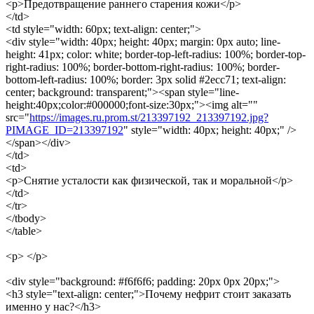
<p>Предотвращение раннего старения кожи</p>
</td>
<td style="width: 60px; text-align: center;">
<div style="width: 40px; height: 40px; margin: 0px auto; line-
height: 41px; color: white; border-top-left-radius: 100%; border-top-
right-radius: 100%; border-bottom-right-radius: 100%; border-
bottom-left-radius: 100%; border: 3px solid #2ecc71; text-align:
center; background: transparent;"><span style="line-
height:40px;color:#000000;font-size:30px;"><img alt=""
src="
https://images.ru.prom.st/213397192_213397192.jpg?
PIMAGE_ID=213397192
" style="width: 40px; height: 40px;" />
</span></div>
</td>
<td>
<p>Снятие усталости как физической, так и моральной</p>
</td>
</tr>
</tbody>
</table>
<p> </p>
<div style="background: #f6f6f6; padding: 20px 0px 20px;">
<h3 style="text-align: center;">Почему нефрит стоит заказать
именно у нас?</h3>