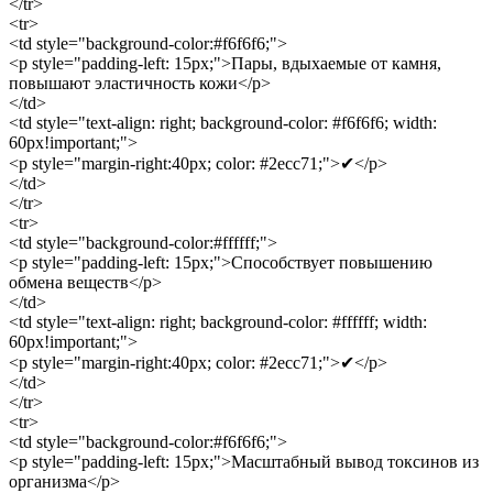
</tr>
<tr>
<td style="background-color:#f6f6f6;">
<p style="padding-left: 15px;">Пары, вдыхаемые от камня,
повышают эластичность кожи</p>
</td>
<td style="text-align: right; background-color: #f6f6f6; width:
60px!important;">
<p style="margin-right:40px; color: #2ecc71;">✔</p>
</td>
</tr>
<tr>
<td style="background-color:#ffffff;">
<p style="padding-left: 15px;">Способствует повышению
обмена веществ</p>
</td>
<td style="text-align: right; background-color: #ffffff; width:
60px!important;">
<p style="margin-right:40px; color: #2ecc71;">✔</p>
</td>
</tr>
<tr>
<td style="background-color:#f6f6f6;">
<p style="padding-left: 15px;">Масштабный вывод токсинов из
организма</p>