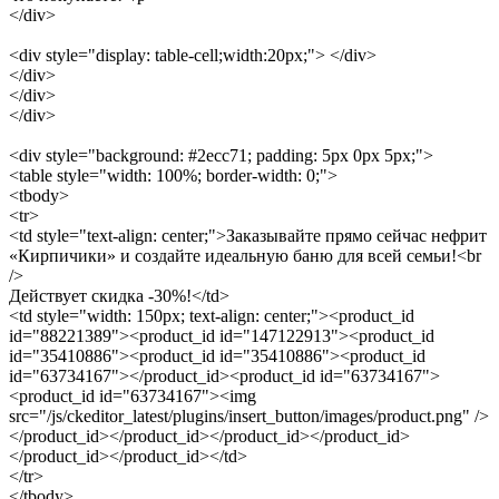
</div>
<div style="display: table-cell;width:20px;"> </div>
</div>
</div>
</div>
<div style="background: #2ecc71; padding: 5px 0px 5px;">
<table style="width: 100%; border-width: 0;">
<tbody>
<tr>
<td style="text-align: center;">Заказывайте прямо сейчас нефрит
«Кирпичики» и создайте идеальную баню для всей семьи!<br
/>
Действует скидка -30%!</td>
<td style="width: 150px; text-align: center;"><product_id
id="88221389"><product_id id="147122913"><product_id
id="35410886"><product_id id="35410886"><product_id
id="63734167"></product_id><product_id id="63734167">
<product_id id="63734167"><img
src="/js/ckeditor_latest/plugins/insert_button/images/product.png" />
</product_id></product_id></product_id></product_id>
</product_id></product_id></td>
</tr>
</tbody>