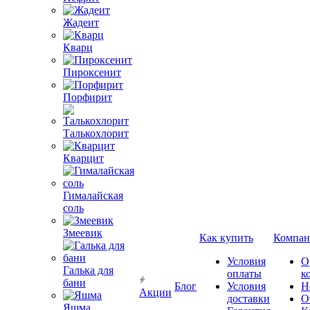
Жадеит
Кварц
Пироксенит
Порфирит
Талькохлорит
Кварцит
Гималайская
соль
Змеевик
Как купить
Компан
Условия
О
Галька для
оплаты
к
бани
Блог
Условия
Н
Акции
доставки
О
Яшма