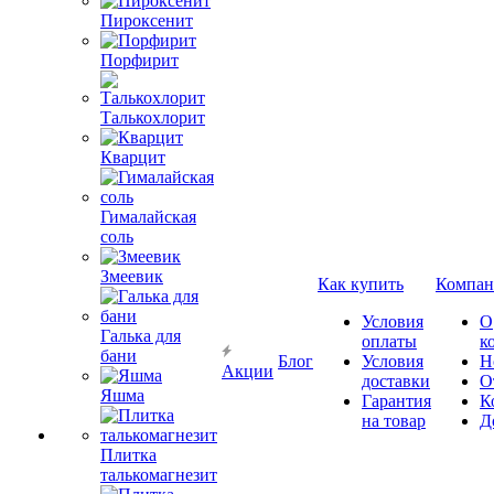
Пироксенит
Порфирит
Талькохлорит
Кварцит
Гималайская
соль
Змеевик
Как купить
Компан
Условия
О
Галька для
оплаты
к
бани
Блог
Условия
Н
Акции
доставки
О
Яшма
Гарантия
К
на товар
Д
Плитка
талькомагнезит