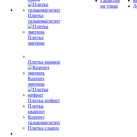
Гарантия
К
на товар
Д
Плитка
талькомагнезит
Плитка
змеевик
Плитка мрамор
Кирпич
змеевик
Плитка нефрит
Плитка
кварцит
Кирпич
талькомагнезит
Плитка сланец