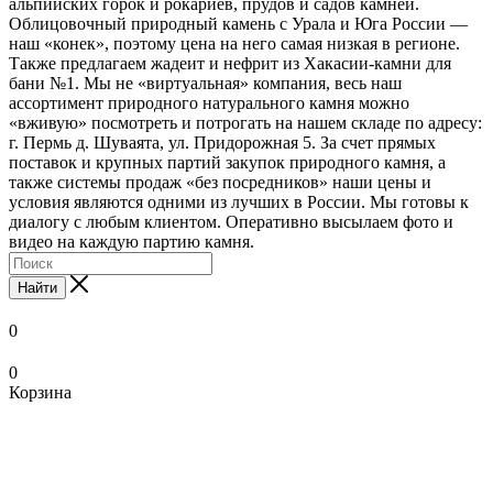
альпийских горок и рокариев, прудов и садов камней.
Облицовочный природный камень с Урала и Юга России —
наш «конек», поэтому цена на него самая низкая в регионе.
Также предлагаем жадеит и нефрит из Хакасии-камни для
бани №1. Мы не «виртуальная» компания, весь наш
ассортимент природного натурального камня можно
«вживую» посмотреть и потрогать на нашем складе по адресу:
г. Пермь д. Шуваята, ул. Придорожная 5. За счет прямых
поставок и крупных партий закупок природного камня, а
также системы продаж «без посредников» наши цены и
условия являются одними из лучших в России. Мы готовы к
диалогу с любым клиентом. Оперативно высылаем фото и
видео на каждую партию камня.
Найти
0
0
Корзина
xxnx
www.ooodesi.com
www
bengali
local
pornstar
hentai
nude
bathroom
indean
mc
legal
salon
صوربوس
تنزيل
sunny
trashporn.mobi
debonairblogspot
nude
bf
indian
swinging
scene
sex
xxx
hentai
wife
in
onyxarabians.com
فديوهات
tubepatrolporn.com
ladysex
com
video
pinkpix.net
monaporn.mobi
hentaipit.com
bollywood
vedios
videos
madhentai.net
full
mandaluyong
احلا
سكس
tamil
pornstarporntrends.com
xxx-
aishwarya
xnxx
boku
xxx-
collectionofporn.mobi
pornon.org
paint
episode
pinoyteleseryechannel.com
كس
slutswile.net
movie
xxx
tube-
porn
masaj
no
tube-
indian
sexsi
hentai
pinoyteleseryerewind.org
best