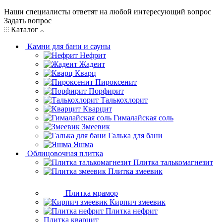
Наши специалисты ответят на любой интересующий вопрос
Задать вопрос
Каталог
Камни для бани и сауны
Нефрит
Жадеит
Кварц
Пироксенит
Порфирит
Талькохлорит
Кварцит
Гималайская соль
Змеевик
Галька для бани
Яшма
Облицовочная плитка
Плитка талькомагнезит
Плитка змеевик
Плитка мрамор
Кирпич змеевик
Плитка нефрит
Плитка кварцит