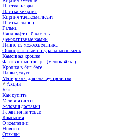
Кирпич змеевик
Плитка нефрит
Плитка кварцит
Кирпич талькомагнезит
Плитка сланец
Галька
Ландшафтный камень
Декоративные камни
Панно из можжевельника
Облицовочный натуральный камень
Каменная крошка
Фасованные товары (мешок 40 кг)
Крошка в биг-бэге
Наши услуги
Материалы для благоустройства
Акции
Блог
Как купить
Условия оплаты
Условия доставки
Гарантия на товар
Компания
О компании
Новости
Отзывы