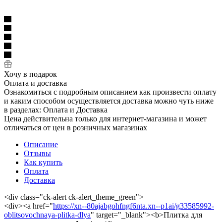
Хочу в подарок
Оплата и доставка
Ознакомиться с подробным описанием как произвести оплату
и каким способом осуществляется доставка можно чуть ниже
в разделах: Оплата и Доставка
Цена действительна только для интернет-магазина и может
отличаться от цен в розничных магазинах
Описание
Отзывы
Как купить
Оплата
Доставка
<div class="ck-alert ck-alert_theme_green">
<div><a href="
https://xn--80ajabgohfngf6nta.xn--p1ai/g33585992-
oblitsovochnaya-plitka-dlya
" target="_blank"><b>Плитка для