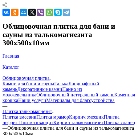
Облицовочная плитка для бани и
сауны из талькомагнезита
300х500х10мм
Главная
—
Каталог
—
Облицовочная плитка
Камни для бани и сауны
Галька
Ландшафтный
камень
Декоративные камни
Панно из
можжевельника
Облицовочный натуральный камень
Каменная
крошка
Наши услуги
Материалы для благоустройства
—
Плитка талькомагнезит
Плитка змеевик
Плитка мрамор
Кирпич змеевик
Плитка
нефрит
Плитка кварцит
Кирпич талькомагнезит
Плитка сланец
—
Облицовочная плитка для бани и сауны из талькомагнезита
300х500х10мм