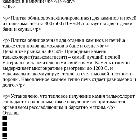
каминов в наличии</b></a></div>
</div>
<p>Плитка облицовочная(полированная) для каминов и печей
из талькомагнезита 300х500х10мм.Используется для отделки
бани и сауны.</p>
<p>Плитка облицовочная для отделки каминов и печей,а
также стен,полов,дымоходов в бане и сауне.<br />
Цена ниже рынка на 40-50%.Природный камень
талькохлорит(талькомагнезит) – самый лучший печной
материал с исключительными свойствами. Камень отлично
выдерживает многократные разогревы до 1200 С, и
максимально аккумулирует тепло за счет высокой плотности
породы. Накопленное камнем тепло печь отдает равномерно и
долго.</p>
<p>Установлено, что тепловое излучение камня талькохлорит
совпадает с солнечным, такое излучение воспринимается
организмом расслабляющим и бархатно-мягким.</p>
Отзывы