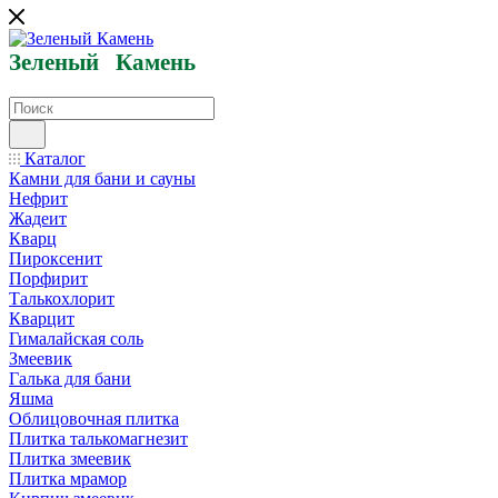
Зеленый
Кам
ень
Каталог
Камни для бани и сауны
Нефрит
Жадеит
Кварц
Пироксенит
Порфирит
Талькохлорит
Кварцит
Гималайская соль
Змеевик
Галька для бани
Яшма
Облицовочная плитка
Плитка талькомагнезит
Плитка змеевик
Плитка мрамор