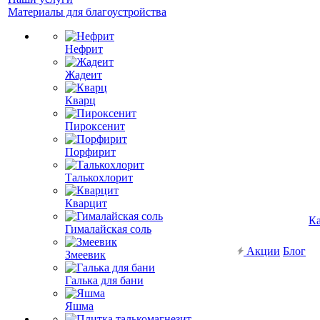
Материалы для благоустройства
Нефрит
Жадеит
Кварц
Пироксенит
Порфирит
Талькохлорит
Кварцит
Ка
Гималайская соль
Акции
Блог
Змеевик
Галька для бани
Яшма