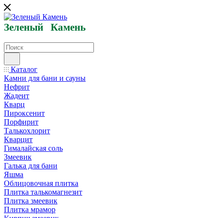
Зеленый
Кам
ень
Каталог
Камни для бани и сауны
Нефрит
Жадеит
Кварц
Пироксенит
Порфирит
Талькохлорит
Кварцит
Гималайская соль
Змеевик
Галька для бани
Яшма
Облицовочная плитка
Плитка талькомагнезит
Плитка змеевик
Плитка мрамор