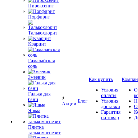
Пироксенит
Порфирит
Талькохлорит
Кварцит
Гималайская
соль
Змеевик
Как купить
Компан
Условия
О
Галька для
оплаты
к
бани
Блог
Условия
Н
Акции
доставки
О
Яшма
Гарантия
К
на товар
Д
Плитка
талькомагнезит