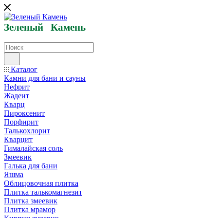
Зеленый
Кам
ень
Каталог
Камни для бани и сауны
Нефрит
Жадеит
Кварц
Пироксенит
Порфирит
Талькохлорит
Кварцит
Гималайская соль
Змеевик
Галька для бани
Яшма
Облицовочная плитка
Плитка талькомагнезит
Плитка змеевик
Плитка мрамор