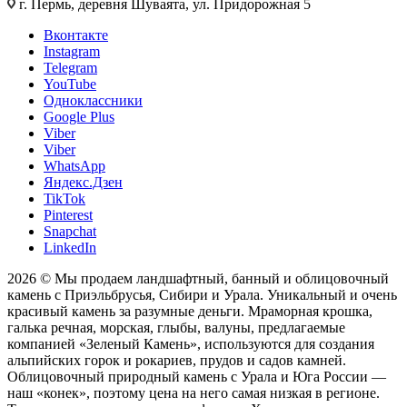
г. Пермь, деревня Шуваята, ул. Придорожная 5
Вконтакте
Instagram
Telegram
YouTube
Одноклассники
Google Plus
Viber
Viber
WhatsApp
Яндекс.Дзен
TikTok
Pinterest
Snapchat
LinkedIn
2026 © Мы продаем ландшафтный, банный и облицовочный
камень с Приэльбрусья, Сибири и Урала. Уникальный и очень
красивый камень за разумные деньги. Мраморная крошка,
галька речная, морская, глыбы, валуны, предлагаемые
компанией «Зеленый Камень», используются для создания
альпийских горок и рокариев, прудов и садов камней.
Облицовочный природный камень с Урала и Юга России —
наш «конек», поэтому цена на него самая низкая в регионе.