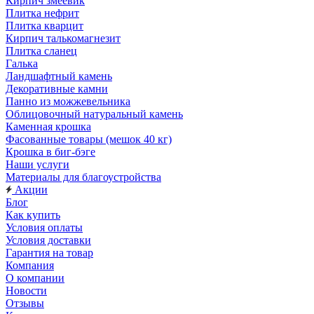
Кирпич змеевик
Плитка нефрит
Плитка кварцит
Кирпич талькомагнезит
Плитка сланец
Галька
Ландшафтный камень
Декоративные камни
Панно из можжевельника
Облицовочный натуральный камень
Каменная крошка
Фасованные товары (мешок 40 кг)
Крошка в биг-бэге
Наши услуги
Материалы для благоустройства
Акции
Блог
Как купить
Условия оплаты
Условия доставки
Гарантия на товар
Компания
О компании
Новости
Отзывы