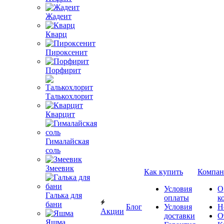
Жадеит
Кварц
Пироксенит
Порфирит
Талькохлорит
Кварцит
Гималайская
соль
Змеевик
Как купить
Компан
Условия
О
Галька для
оплаты
к
бани
Блог
Условия
Н
Акции
доставки
О
Яшма