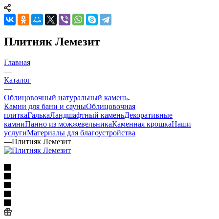
Плитняк Лемезит
Главная
—
Каталог
—
Облицовочный натуральный камень
Камни для бани и сауны
Облицовочная
плитка
Галька
Ландшафтный камень
Декоративные
камни
Панно из можжевельника
Каменная крошка
Наши
услуги
Материалы для благоустройства
—
Плитняк Лемезит