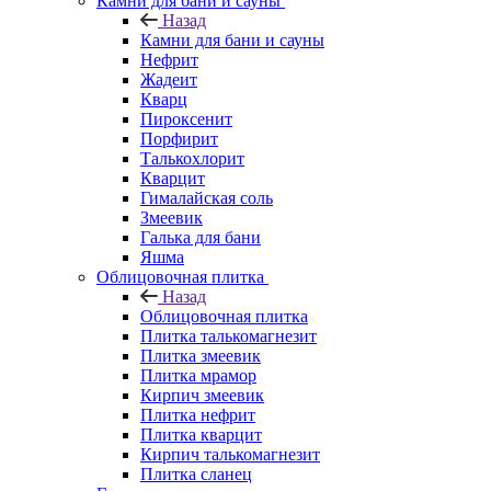
Камни для бани и сауны
Назад
Камни для бани и сауны
Нефрит
Жадеит
Кварц
Пироксенит
Порфирит
Талькохлорит
Кварцит
Гималайская соль
Змеевик
Галька для бани
Яшма
Облицовочная плитка
Назад
Облицовочная плитка
Плитка талькомагнезит
Плитка змеевик
Плитка мрамор
Кирпич змеевик
Плитка нефрит
Плитка кварцит
Кирпич талькомагнезит
Плитка сланец