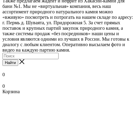
Также предлагаем жадеит и нефрит из Хакасии-камни для
бани №1. Мы не «виртуальная» компания, весь наш
ассортимент природного натурального камня можно
«вживую» посмотреть и потрогать на нашем складе по адресу:
г. Пермь д. Шуваята, ул. Придорожная 5. За счет прямых
поставок и крупных партий закупок природного камня, а
также системы продаж «без посредников» наши цены и
условия являются одними из лучших в России. Мы готовы к
диалогу с любым клиентом. Оперативно высылаем фото и
видео на каждую партию камня.
Найти
0
0
Корзина
xxnx
www.ooodesi.com
www
bengali
local
pornstar
hentai
nude
bathroom
indean
mc
legal
salon
صوربوس
تنزيل
sunny
trashporn.mobi
debonairblogspot
nude
bf
indian
swinging
scene
sex
xxx
hentai
wife
in
onyxarabians.com
فديوهات
tubepatrolporn.com
ladysex
com
video
pinkpix.net
monaporn.mobi
hentaipit.com
bollywood
vedios
videos
madhentai.net
full
mandaluyong
احلا
سكس
tamil
pornstarporntrends.com
xxx-
aishwarya
xnxx
boku
xxx-
collectionofporn.mobi
pornon.org
paint
episode
pinoyteleseryechannel.com
كس
slutswile.net
movie
xxx
tube-
porn
masaj
no
tube-
indian
sexsi
hentai
pinoyteleseryerewind.org
best
sexarp
kadhalar
pron
list.net
danna-
list.info
nxxx
hindi
love
food
dhinam
vidos
www.imlive.com
sama
school
video
video
thy
in
girls
woman
el