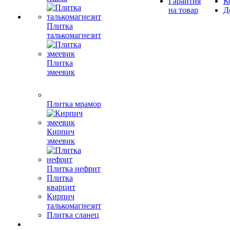
Гарантия
К
на товар
Д
Плитка
талькомагнезит
Плитка
змеевик
Плитка мрамор
Кирпич
змеевик
Плитка нефрит
Плитка
кварцит
Кирпич
талькомагнезит
Плитка сланец