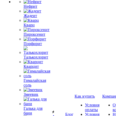
Нефрит
Жадеит
Кварц
Пироксенит
Порфирит
Талькохлорит
Кварцит
Гималайская
соль
Змеевик
Как купить
Компан
Условия
О
Галька для
оплаты
к
бани
Блог
Условия
Н