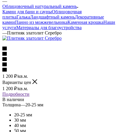
—
Облицовочный натуральный камень
Камни для бани и сауны
Облицовочная
плитка
Галька
Ландшафтный камень
Декоративные
камни
Панно из можжевельника
Каменная крошка
Наши
услуги
Материалы для благоустройства
—
Плитняк златолит Серебро
1 200
₽
/кв.м.
Варианты цен
1 200
₽
/кв.м.
Подробности
В наличии
Толщина
—
20-25 мм
20-25 мм
30 мм
40 мм
50 мм