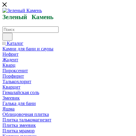
Зеленый
Кам
ень
Каталог
Камни для бани и сауны
Нефрит
Жадеит
Кварц
Пироксенит
Порфирит
Талькохлорит
Кварцит
Гималайская соль
Змеевик
Галька для бани
Яшма
Облицовочная плитка
Плитка талькомагнезит
Плитка змеевик
Плитка мрамор