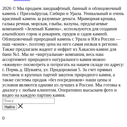
2026 © Мы продаем ландшафтный, банный и облицовочный
камень с Приэльбрусья, Сибири и Урала. Уникальный и очень
красивый камень за разумные деньги. Мраморная крошка,
галька речная, морская, глыбы, валуны, предлагаемые
компанией «Зеленый Камень», используются для создания
альпийских горок и рокариев, прудов и садов камней.
Облицовочный природный камень с Урала и Юга России —
наш «конек», поэтому цена на него самая низкая в регионе.
Также предлагаем жадеит и нефрит из Хакасии-камни для
бани №1. Мы не «виртуальная» компания, весь наш
ассортимент природного натурального камня можно
«вживую» посмотреть и потрогать на нашем складе по адресу:
г. Пермь д. Шуваята, ул. Придорожная 5. За счет прямых
поставок и крупных партий закупок природного камня, а
также системы продаж «без посредников» наши цены и
условия являются одними из лучших в России. Мы готовы к
диалогу с любым клиентом. Оперативно высылаем фото и
видео на каждую партию камня.
Найти
0