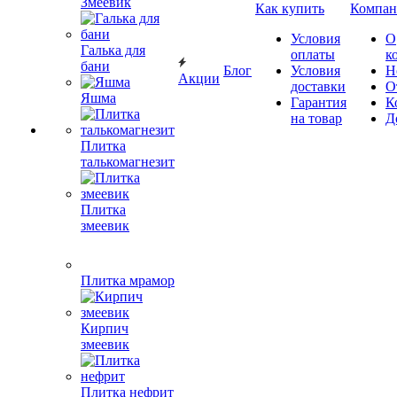
Змеевик
Как купить
Компан
Условия
О
Галька для
оплаты
к
бани
Блог
Условия
Н
Акции
доставки
О
Яшма
Гарантия
К
на товар
Д
Плитка
талькомагнезит
Плитка
змеевик
Плитка мрамор
Кирпич
змеевик
Плитка нефрит