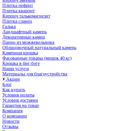
Кирпич змеевик
Плитка нефрит
Плитка кварцит
Кирпич талькомагнезит
Плитка сланец
Галька
Ландшафтный камень
Декоративные камни
Панно из можжевельника
Облицовочный натуральный камень
Каменная крошка
Фасованные товары (мешок 40 кг)
Крошка в биг-бэге
Наши услуги
Материалы для благоустройства
Акции
Блог
Как купить
Условия оплаты
Условия доставки
Гарантия на товар
Компания
О компании
Новости
Отзывы