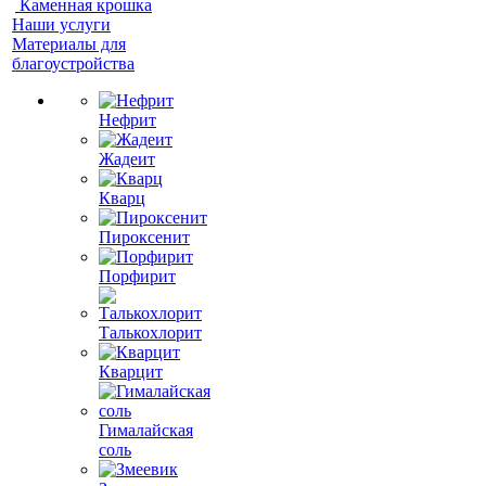
Каменная крошка
Наши услуги
Материалы для
благоустройства
Нефрит
Жадеит
Кварц
Пироксенит
Порфирит
Талькохлорит
Кварцит
Гималайская
соль