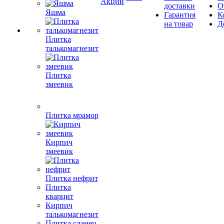
Акции
доставки
О
Яшма
Гарантия
К
на товар
Д
Плитка
талькомагнезит
Плитка
змеевик
Плитка мрамор
Кирпич
змеевик
Плитка нефрит
Плитка
кварцит
Кирпич
талькомагнезит
Плитка сланец