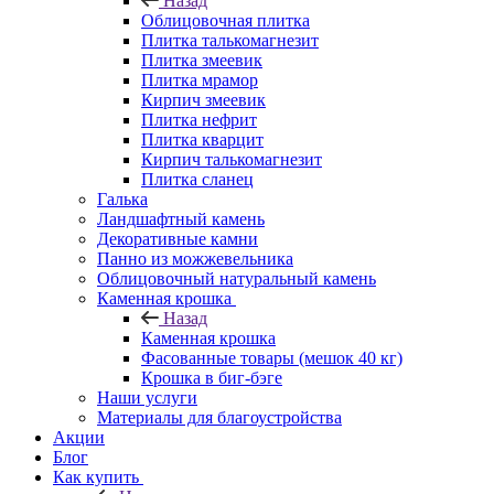
Назад
Облицовочная плитка
Плитка талькомагнезит
Плитка змеевик
Плитка мрамор
Кирпич змеевик
Плитка нефрит
Плитка кварцит
Кирпич талькомагнезит
Плитка сланец
Галька
Ландшафтный камень
Декоративные камни
Панно из можжевельника
Облицовочный натуральный камень
Каменная крошка
Назад
Каменная крошка
Фасованные товары (мешок 40 кг)
Крошка в биг-бэге
Наши услуги
Материалы для благоустройства
Акции
Блог
Как купить